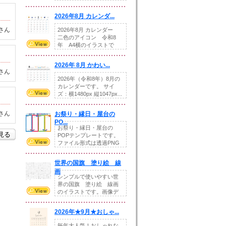
りの提...
2026年8月 カレンダ...
さん
2026年8月 カレンダー
二色のアイコン 令和8
年 A4横のイラストで
す。8月をテ...
2026年 8月 かわい...
さん
2026年（令和8年）8月の
カレンダーです。 サイ
ズ：横1480px 縦1047px...
さん
お祭り・縁日・屋台の
PO...
お祭り・縁日・屋台の
を見る
POPテンプレートです。
ファイル形式は透過PNG
です。---太め...
世界の国旗 塗り絵 線
画
シンプルで使いやすい世
界の国旗 塗り絵 線画
のイラストです。画像デ
ータとEPSデータ...
2026年★9月★おしゃ...
毎年大人気！おしゃれな