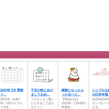
2025年 5月 季節
干支の蛇とあけ
鏡餅になっちゃ
シンプルな
イ...
ましておめ...
った白ヘビ...
の巳年年賀..
2025年（令和7
イラストをご覧い
【PNGのみ】
2025年巳
年）5月のイラス
ただきましてあり
2025年・巳年用の
テンプレー
ト付き...
がとうご...
年賀状...
える...