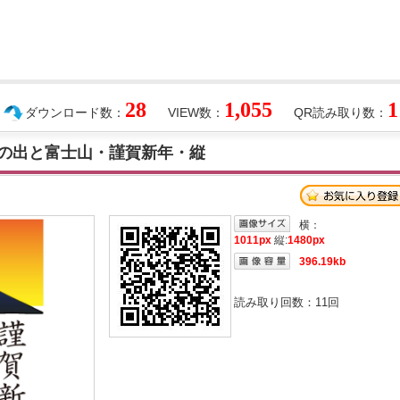
28
1,055
1
ダウンロード数：
VIEW数：
QR読み取り数：
初日の出と富士山・謹賀新年・縦
横：
1011px
縦:
1480px
396.19kb
読み取り回数：
11
回