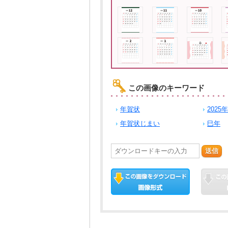
この画像のキーワード
年賀状
2025年
年賀状じまい
巳年
送信