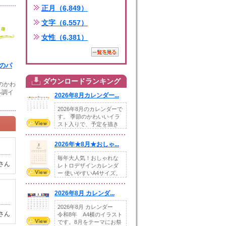
正月（6,849）
文字（6,557）
女性（6,381）
年のパ
ダウンロードランキング
年のかわ
ル調イ
2026年8月カレンダー...
2026年8月のカレンダーで
す。 季節のかわいいイラ
スト入りで、予定を描き
込めるスペ...
2026年★8月★おしゃ...
毎年大人気！おしゃれな
さん
レトロデザインカレンダ
ー 使いやすいA4サイズ。
illust...
2026年8月 カレンダ...
2026年8月 カレンダー
さん
令和8年 A4横のイラスト
です。8月をテーマにお祭