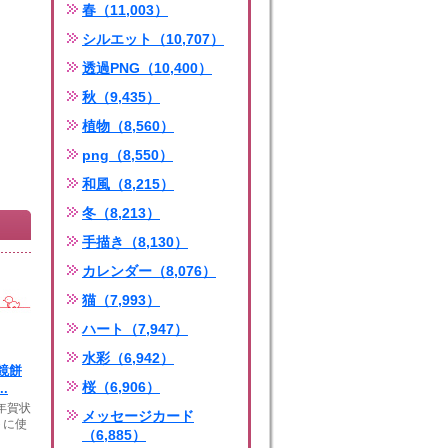
春（11,003）
シルエット（10,707）
透過PNG（10,400）
秋（9,435）
植物（8,560）
png（8,550）
和風（8,215）
冬（8,213）
手描き（8,130）
カレンダー（8,076）
猫（7,993）
ハート（7,947）
水彩（6,942）
鏡餅
桜（6,906）
.
年年賀状
メッセージカード
トに使
（6,885）