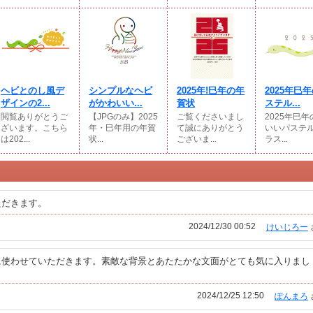
ヘビとのし風デ
シンプルなヘビ
2025年!巳年の年
2025年巳
ザインの2...
がかわいい...
賀状
ステル...
閲覧ありがとうご
【JPGのみ】2025
ご覧くださいまし
2025年巳
ざいます。こちら
年・巳年用の年賀
て誠にありがとう
いいパステ
は202...
状...
ございま...
ラス...
ただきます。
2024/12/30 00:52
けいじろー
に使わせていただきます。素敵な背景とあたたかな文面がとても気に入りまし
2024/12/25 12:50
ぽんまろ