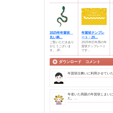
2025年年賀状
年賀状テンプレ
丸い柄...
ート・20...
ご覧いただきあり
2025年巳年用の年
がとうございま
賀状テンプレート
す。 JP...
です...
ダウンロード コメント
年賀状仕舞いに利用させてい
年老いた両親の年賀状じまい
た。...