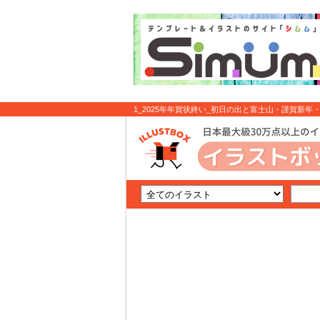
1_2025年年賀状終い_初日の出と富士山・謹賀新年・
料