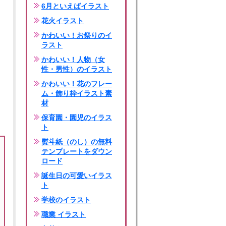
6月といえばイラスト
花火イラスト
かわいい！お祭りのイ
ラスト
かわいい！人物（女
性・男性）のイラスト
かわいい！花のフレー
ム・飾り枠イラスト素
材
保育園・園児のイラス
ト
熨斗紙（のし）の無料
テンプレートをダウン
ロード
誕生日の可愛いイラス
ト
学校のイラスト
職業 イラスト