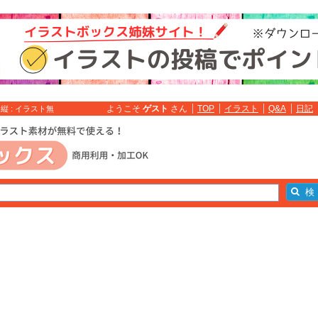
ようこそ
ゲスト
さん
TOP
イラスト
Q&A
日記
縦 : イラスト無