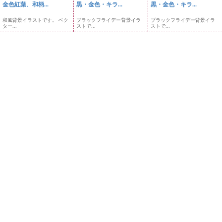
金色紅葉、和柄...
黒・金色・キラ...
黒・金色・キラ...
和風背景イラストです。 ベク
ブラックフライデー背景イラ
ブラックフライデー背景イラ
ター...
ストで...
ストで...