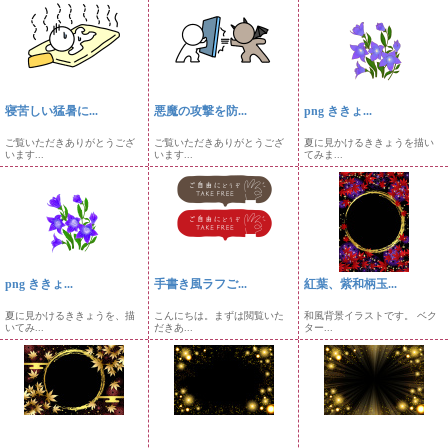
寝苦しい猛暑に...
悪魔の攻撃を防...
png ききょ...
ご覧いただきありがとうござ
ご覧いただきありがとうござ
夏に見かけるききょうを描い
います...
います...
てみま...
png ききょ...
手書き風ラフご...
紅葉、紫和柄玉...
夏に見かけるききょうを、描
こんにちは。まずは閲覧いた
和風背景イラストです。 ベク
いてみ...
だきあ...
ター...