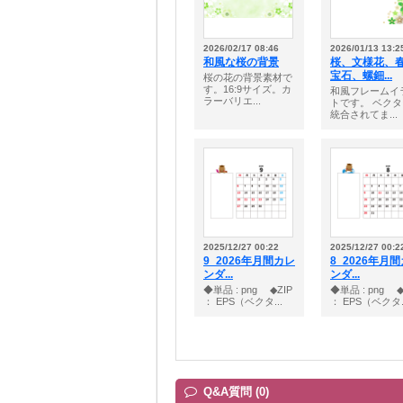
2026/02/17 08:46
2026/01/13 13:2
和風な桜の背景
桜、文様花、
宝石、螺鈿...
桜の花の背景素材で
す。16:9サイズ。カ
和風フレームイ
ラーバリエ...
トです。 ベク
統合されてま...
2025/12/27 00:22
2025/12/27 00:2
9_2026年月間カレ
8_2026年月
ンダ...
ンダ...
◆単品 : png ◆ZIP
◆単品 : png ◆
： EPS（ベクタ...
： EPS（ベクタ..
Q&A質問 (0)