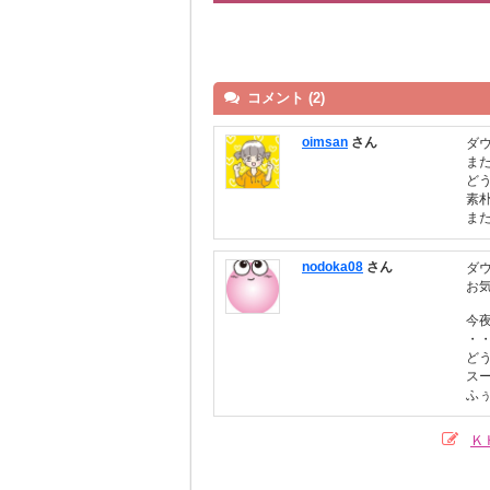
コメント (2)
oimsan
さん
ダ
ま
ど
素
また
nodoka08
さん
ダ
お
今
・
ど
ス
ふ
Ｋ