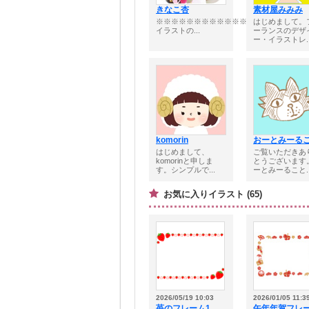
きなこ杏
素材屋みみみ
※※※※※※※※※※※※※※※※※※※■
はじめまして。
イラストの...
ーランスのデザ
ー・イラストレ..
komorin
おーとみーる
はじめまして、
ご覧いただきあ
komorinと申しま
とうございます
す。シンプルで...
ーとみーること..
お気に入りイラスト (65)
2026/05/19 10:03
2026/01/05 11:3
苺のフレーム1
午年年賀フレ