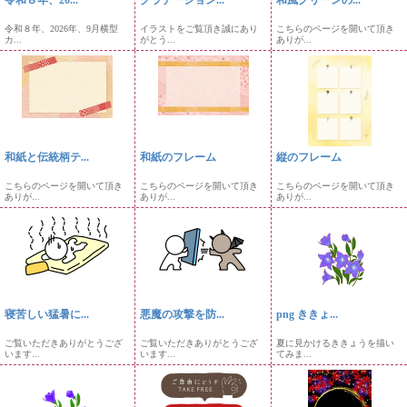
令和８年、20...
グラデーション...
和風グリーンの...
令和８年、2026年、9月横型
イラストをご覧頂き誠にあり
こちらのページを開いて頂き
カ...
がとう...
ありが...
和紙と伝統柄テ...
和紙のフレーム
縦のフレーム
こちらのページを開いて頂き
こちらのページを開いて頂き
こちらのページを開いて頂き
ありが...
ありが...
ありが...
寝苦しい猛暑に...
悪魔の攻撃を防...
png ききょ...
ご覧いただきありがとうござ
ご覧いただきありがとうござ
夏に見かけるききょうを描い
います...
います...
てみま...