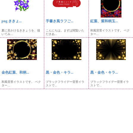
png ききょ...
手書き風ラフご...
紅葉、紫和柄玉...
夏に見かけるききょうを、描
こんにちは。まずは閲覧いた
和風背景イラストです。 ベク
いてみ...
だきあ...
ター...
金色紅葉、和柄...
黒・金色・キラ...
黒・金色・キラ...
和風背景イラストです。 ベク
ブラックフライデー背景イラ
ブラックフライデー背景イラ
ター...
ストで...
ストで...