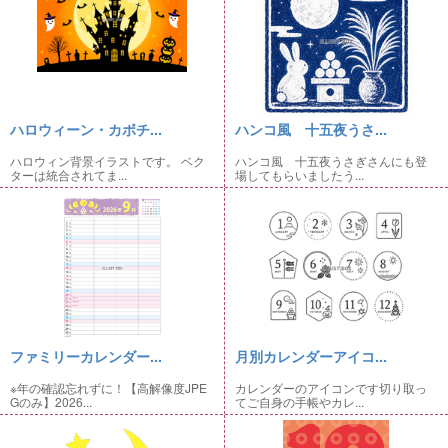
ハロウィーン・カボチ...
ハンコ風 十五夜うさ...
ハロウィン背景イラストです。 ベク
ハンコ風 十五夜うさぎさんにも登
ターは統合されてま...
場してもらいましたう...
ファミリーカレンダー...
月別カレンダーアイコ...
※年の確認忘れずに！【高解像度JPE
カレンダーのアイコンです切り取っ
Gのみ】2026...
てご自身の手帳やカレ...