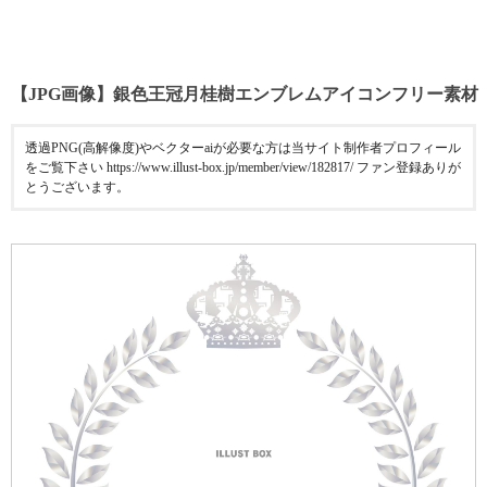
【JPG画像】銀色王冠月桂樹エンブレムアイコンフリー素材
透過PNG(高解像度)やベクターaiが必要な方は当サイト制作者プロフィール
をご覧下さい https://www.illust-box.jp/member/view/182817/ ファン登録ありが
とうございます。