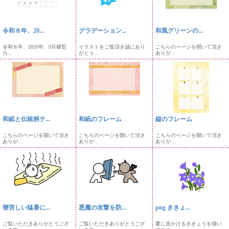
令和８年、20...
グラデーション...
和風グリーンの...
令和８年、2026年、9月横型
イラストをご覧頂き誠にあり
こちらのページを開いて頂き
カ...
がとう...
ありが...
和紙と伝統柄テ...
和紙のフレーム
縦のフレーム
こちらのページを開いて頂き
こちらのページを開いて頂き
こちらのページを開いて頂き
ありが...
ありが...
ありが...
寝苦しい猛暑に...
悪魔の攻撃を防...
png ききょ...
ご覧いただきありがとうござ
ご覧いただきありがとうござ
夏に見かけるききょうを描い