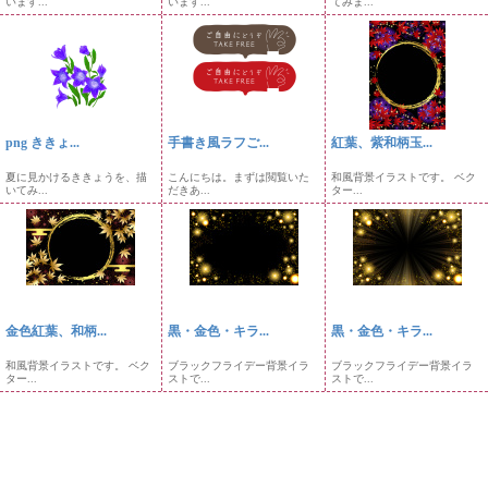
います...
います...
てみま...
png ききょ...
手書き風ラフご...
紅葉、紫和柄玉...
夏に見かけるききょうを、描
こんにちは。まずは閲覧いた
和風背景イラストです。 ベク
いてみ...
だきあ...
ター...
金色紅葉、和柄...
黒・金色・キラ...
黒・金色・キラ...
和風背景イラストです。 ベク
ブラックフライデー背景イラ
ブラックフライデー背景イラ
ター...
ストで...
ストで...