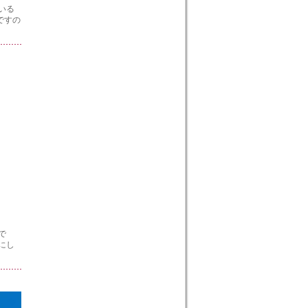
いる
ですの
で
にし