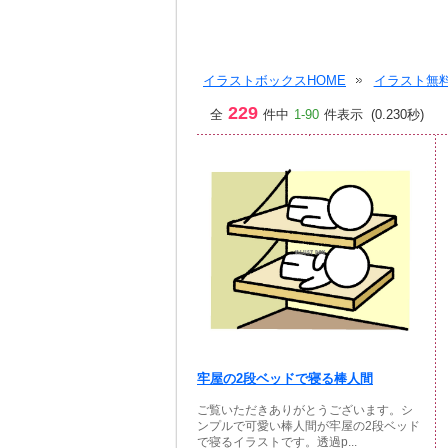
イラストボックスHOME
イラスト無料
229
全
件中
1-90
件表示 (0.230秒)
牢屋の2段ベッドで寝る棒人間
ご覧いただきありがとうございます。シ
ンプルで可愛い棒人間が牢屋の2段ベッド
で寝るイラストです。透過p...