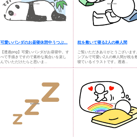
可愛いパンダのお昼寝休憩中うつぶ...
枕を敷いて寝る2人の棒人間
【透過png】可愛いパンダがお昼寝中。す
ご覧いただきありがとうございます
べて手描きですので素朴な風合いを楽し
ンプルで可愛い2人の棒人間が枕を
んでいただけたらと思いま...
寝ているイラストです。透過...