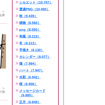
シルエット（10,707）
透過PNG（10,400）
。シ
る夢
秋（9,439）
植物（8,560）
png（8,550）
和風（8,215）
冬（8,213）
手描き（8,130）
カレンダー（8,077）
猫（7,994）
ハート（7,947）
水彩（6,942）
桜（6,906）
。シ
メッセージカード
で寝
（6,885）
正月（6,849）