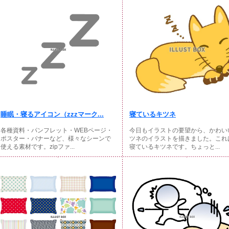
睡眠・寝るアイコン（zzzマーク...
寝ているキツネ
各種資料・パンフレット・WEBページ・
今日もイラストの要望から、かわい
ポスター・バナーなど、様々なシーンで
ツネのイラストを描きました。これ
使える素材です。zipファ...
寝ているキツネです。ちょっと...