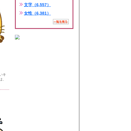
文字（6,557）
女性（6,381）
いキ
は、