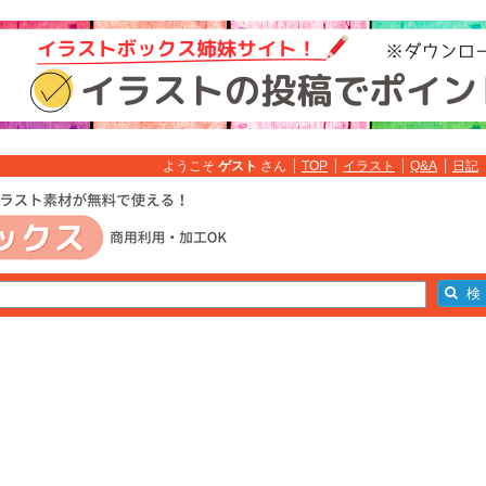
ようこそ
ゲスト
さん
TOP
イラスト
Q&A
日記