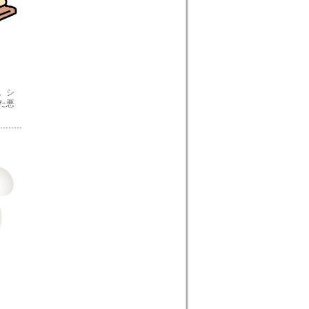
。シ
た悪