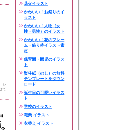
花火イラスト
かわいい！お祭りのイ
ラスト
かわいい！人物（女
性・男性）のイラスト
かわいい！花のフレー
ム・飾り枠イラスト素
材
保育園・園児のイラス
ト
熨斗紙（のし）の無料
テンプレートをダウン
ロード
。シ
せて
誕生日の可愛いイラス
ト
学校のイラスト
職業 イラスト
衣替え イラスト