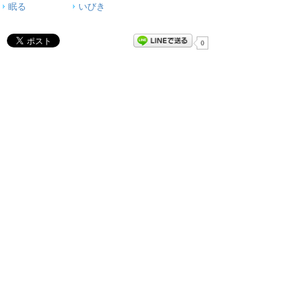
眠る
いびき
0