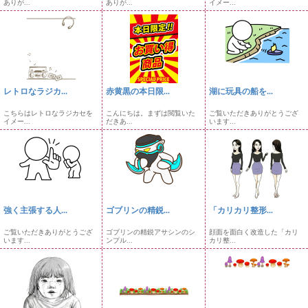
ありが...
ありが...
イメー...
レトロなラジカ...
赤黄黒の本日限...
湖に玩具の船を...
こちらはレトロなラジカセを
こんにちは。まずは閲覧いた
ご覧いただきありがとうござ
イメー...
だきあ...
います...
強く主張する人...
ゴブリンの精鋭...
「カリカリ整形...
ご覧いただきありがとうござ
ゴブリンの精鋭アサシンのシ
顔面を面白く改造した「カリ
います...
ンプル...
カリ整...