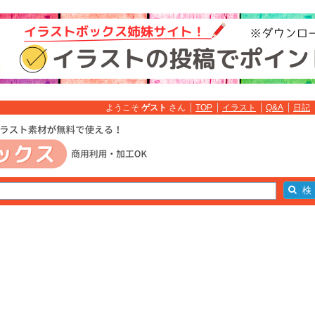
ようこそ
ゲスト
さん
TOP
イラスト
Q&A
日記