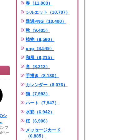
春（11,003）
シルエット（10,707）
透過PNG（10,400）
秋（9,435）
植物（8,560）
png（8,549）
和風（8,215）
冬（8,213）
手描き（8,130）
カレンダー（8,076）
猫（7,993）
ハート（7,947）
水彩（6,942）
のシ
桜（6,906）
.
パンフ
メッセージカード
Bペー
（6,885）