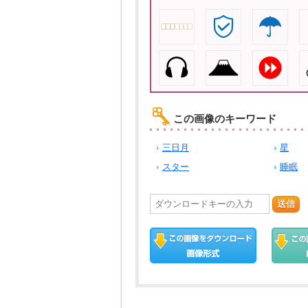
この画像のキーワード
三日月
星
スター
睡眠
送信