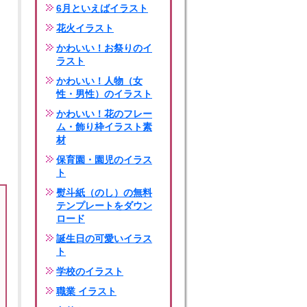
6月といえばイラスト
花火イラスト
かわいい！お祭りのイ
ラスト
かわいい！人物（女
性・男性）のイラスト
かわいい！花のフレー
ム・飾り枠イラスト素
材
保育園・園児のイラス
ト
熨斗紙（のし）の無料
テンプレートをダウン
ロード
誕生日の可愛いイラス
ト
学校のイラスト
職業 イラスト