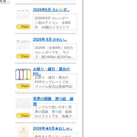
を見る
りの提...
2026年8月 カレンダ...
2026年8月 カレンダー
二色のアイコン 令和8
年 A4横のイラストで
す。8月をテ...
2026年 8月 かわい...
2026年（令和8年）8月の
カレンダーです。 サイ
ズ：横1480px 縦1047px...
お祭り・縁日・屋台の
PO...
お祭り・縁日・屋台の
POPテンプレートです。
ファイル形式は透過PNG
です。---太め...
世界の国旗 塗り絵 線
画
シンプルで使いやすい世
界の国旗 塗り絵 線画
のイラストです。画像デ
ータとEPSデータ...
2026年★9月★おしゃ...
毎年大人気！おしゃれな