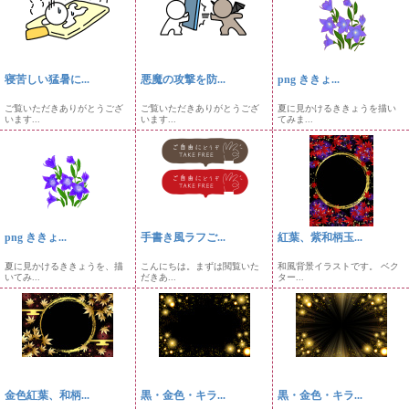
寝苦しい猛暑に...
悪魔の攻撃を防...
png ききょ...
ご覧いただきありがとうござ
ご覧いただきありがとうござ
夏に見かけるききょうを描い
います...
います...
てみま...
png ききょ...
手書き風ラフご...
紅葉、紫和柄玉...
夏に見かけるききょうを、描
こんにちは。まずは閲覧いた
和風背景イラストです。 ベク
いてみ...
だきあ...
ター...
金色紅葉、和柄...
黒・金色・キラ...
黒・金色・キラ...