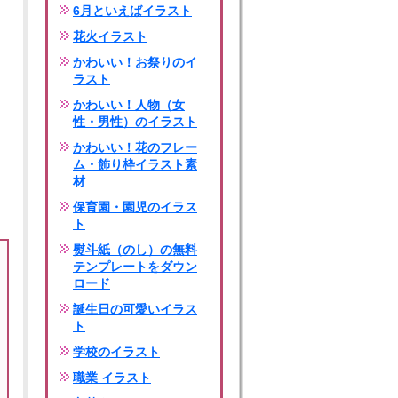
6月といえばイラスト
花火イラスト
かわいい！お祭りのイ
ラスト
かわいい！人物（女
性・男性）のイラスト
かわいい！花のフレー
ム・飾り枠イラスト素
材
保育園・園児のイラス
ト
熨斗紙（のし）の無料
テンプレートをダウン
ロード
誕生日の可愛いイラス
ト
学校のイラスト
職業 イラスト