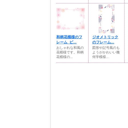
和柄花模様のフ
ジオメトリック
レーム_ピ...
のフレーム...
おしゃれな和風の
図形や記号風のも
花模様です。和柄
ようがかわいい幾
花模様の...
何学模様...