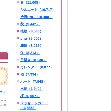
春（11,005）
シルエット（10,717）
透過PNG（10,400）
秋（9,442）
植物（8,560）
png（8,550）
和風（8,219）
冬（8,213）
手描き（8,130）
カレンダー（8,077）
猫（7,994）
ハート（7,948）
水彩（6,942）
ージ
桜（6,907）
.
様でつ
メッセージカード
いい植
（6,885）