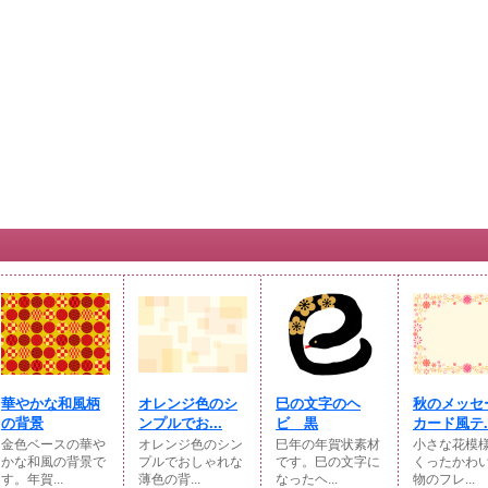
華やかな和風柄
オレンジ色のシ
巳の文字のヘ
秋のメッセ
の背景
ンプルでお...
ビ 黒
カード風テ..
金色ベースの華や
オレンジ色のシン
巳年の年賀状素材
小さな花模
かな和風の背景で
プルでおしゃれな
です。巳の文字に
くったかわ
す。年賀...
薄色の背...
なったヘ...
物のフレ...