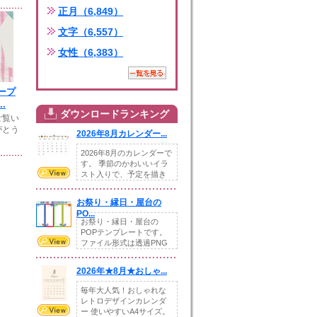
正月（6,849）
文字（6,557）
女性（6,383）
ープ
.
ダウンロードランキング
ご覧い
がとう
2026年8月カレンダー...
2026年8月のカレンダーで
す。 季節のかわいいイラ
スト入りで、予定を描き
込めるスペ...
お祭り・縁日・屋台の
PO...
お祭り・縁日・屋台の
POPテンプレートです。
ファイル形式は透過PNG
です。---太め...
2026年★8月★おしゃ...
毎年大人気！おしゃれな
レトロデザインカレンダ
ー 使いやすいA4サイズ。