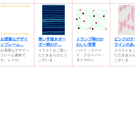
お洒落なデザイ
青い手描きボー
トランプ柄のか
ピンクのテ
ンフレーム...
ダー柄のテ...
わいい背景
ラインのあ..
お洒落なデザイン
イラストをご覧い
ハート・スペー
イラストを
フレーム素材で
ただきありがとう
ド・クローバー・
ただきあり
す。レトロ...
ございま...
ダイヤのト...
ございま...