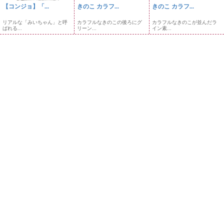
【コンジョ】「...
きのこ カラフ...
きのこ カラフ...
リアルな「みいちゃん」と呼
カラフルなきのこの後ろにグ
カラフルなきのこが並んだラ
ばれる...
リーン...
イン素...