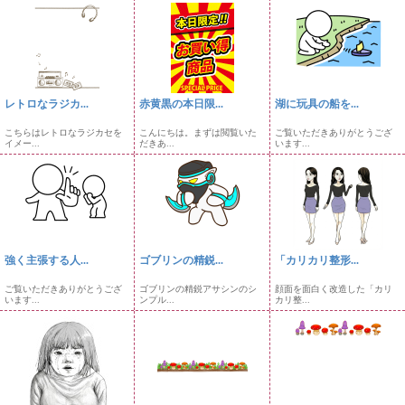
レトロなラジカ...
赤黄黒の本日限...
湖に玩具の船を...
こちらはレトロなラジカセを
こんにちは。まずは閲覧いた
ご覧いただきありがとうござ
イメー...
だきあ...
います...
強く主張する人...
ゴブリンの精鋭...
「カリカリ整形...
ご覧いただきありがとうござ
ゴブリンの精鋭アサシンのシ
顔面を面白く改造した「カリ
います...
ンプル...
カリ整...