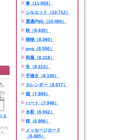
春（11,003）
シルエット（10,712）
透過PNG（10,400）
秋（9,439）
植物（8,560）
png（8,550）
和風（8,218）
冬（8,213）
手描き（8,130）
カレンダー（8,077）
猫（7,994）
ハート（7,948）
水彩（6,942）
りえ
桜（6,906）
ぬりえ
メッセージカード
した。
（6,885）