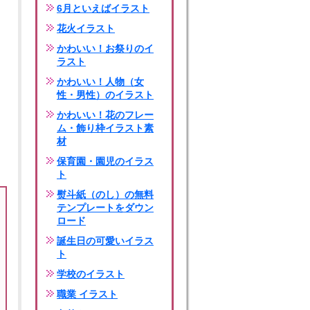
6月といえばイラスト
花火イラスト
かわいい！お祭りのイ
ラスト
かわいい！人物（女
性・男性）のイラスト
かわいい！花のフレー
ム・飾り枠イラスト素
材
保育園・園児のイラス
ト
熨斗紙（のし）の無料
テンプレートをダウン
ロード
誕生日の可愛いイラス
ト
学校のイラスト
職業 イラスト