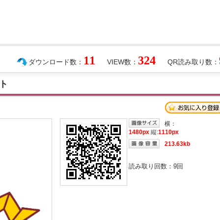
11
324
ダウンロード数：
VIEW数：
QR読み取り数：
ト
横：
1480px
縦:
1110px
213.63kb
読み取り回数：
9
回