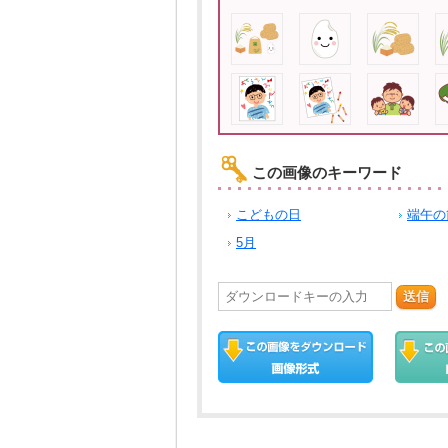
この画像のキーワード
こどもの日
端午の
5月
送信