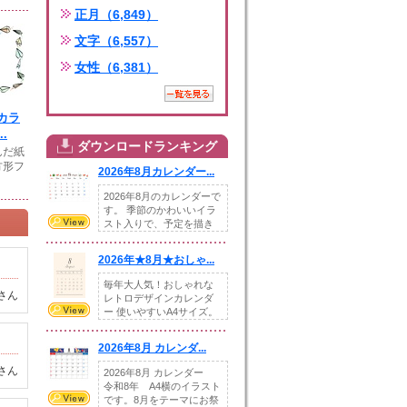
正月（6,849）
文字（6,557）
女性（6,381）
カラ
.
ダウンロードランキング
んだ紙
方形フ
2026年8月カレンダー...
2026年8月のカレンダーで
す。 季節のかわいいイラ
スト入りで、予定を描き
込めるスペ...
2026年★8月★おしゃ...
毎年大人気！おしゃれな
さん
レトロデザインカレンダ
ー 使いやすいA4サイズ。
illust...
2026年8月 カレンダ...
さん
2026年8月 カレンダー
令和8年 A4横のイラスト
です。8月をテーマにお祭