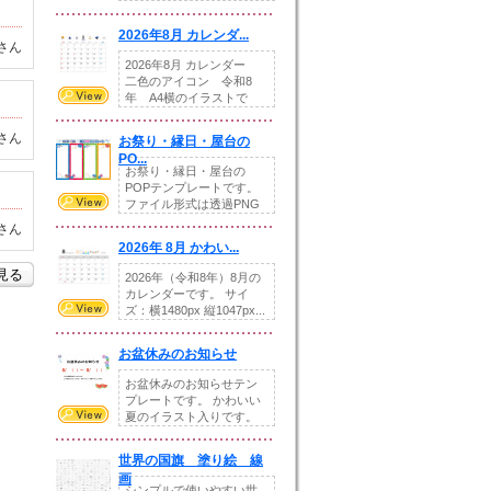
りの提...
2026年8月 カレンダ...
さん
2026年8月 カレンダー
二色のアイコン 令和8
年 A4横のイラストで
す。8月をテ...
さん
お祭り・縁日・屋台の
PO...
お祭り・縁日・屋台の
POPテンプレートです。
ファイル形式は透過PNG
です。---太め...
さん
2026年 8月 かわい...
を見る
2026年（令和8年）8月の
カレンダーです。 サイ
ズ：横1480px 縦1047px...
お盆休みのお知らせ
お盆休みのお知らせテン
プレートです。 かわいい
夏のイラスト入りです。
休業日の日付けを...
世界の国旗 塗り絵 線
画
シンプルで使いやすい世