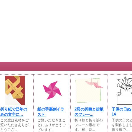
折り紙で巳年の
紙の手裏剣イラ
2羽の折鶴と折紙
子供の日ぬ
14
みの文字に...
スト
のフレー...
この度は素材をご
ご覧いただきまこ
折り鶴と折り紙の
子供の日の
覧いただきありが
とにありがとうご
フレーム素材で
を製作しま
とうござ...
ざいます...
す。桜、麻...
折り紙で...