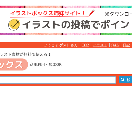
ようこそ
ゲスト
さん
TOP
イラスト
Q&A
日記