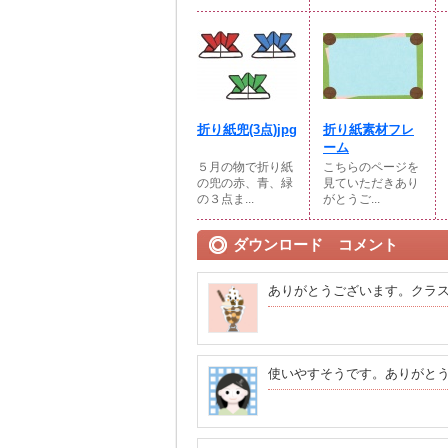
折り紙兜(3点)jpg
折り紙素材フレ
ーム
５月の物で折り紙
こちらのページを
の兜の赤、青、緑
見ていただきあり
の３点ま...
がとうご...
ダウンロード コメント
ありがとうございます。クラ
使いやすそうです。ありがと