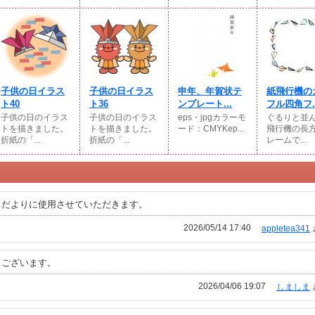
子供の日イラス
子供の日イラス
申年、年賀状テ
紙飛行機の
ト40
ト36
ンプレート...
フル四角フ..
子供の日のイラス
子供の日のイラス
eps・jpgカラーモ
ぐるりと並
トを描きました。
トを描きました。
ード：CMYKep...
飛行機の長
折紙の「...
折紙の「...
レームで...
スだよりに使用させていただきます。
2026/05/14 17:40
appletea341
うございます。
2026/04/06 19:07
しましま