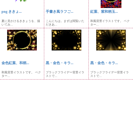
png ききょ...
手書き風ラフご...
紅葉、紫和柄玉...
夏に見かけるききょうを、描
こんにちは。まずは閲覧いた
和風背景イラストです。 ベク
いてみ...
だきあ...
ター...
金色紅葉、和柄...
黒・金色・キラ...
黒・金色・キラ...
和風背景イラストです。 ベク
ブラックフライデー背景イラ
ブラックフライデー背景イラ
ター...
ストで...
ストで...