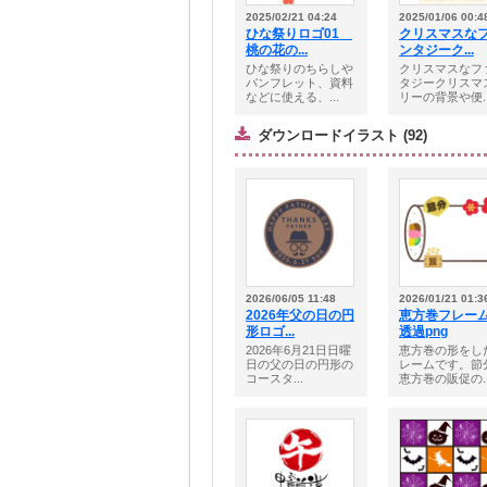
2025/02/21 04:24
2025/01/06 00:4
ひな祭りロゴ01
クリスマスな
桃の花の...
ンタジーク...
ひな祭りのちらしや
クリスマスなフ
パンフレット、資料
タジークリスマ
などに使える、...
リーの背景や便..
ダウンロードイラスト (92)
2026/06/05 11:48
2026/01/21 01:3
2026年父の日の円
恵方巻フレ
形ロゴ...
透過png
2026年6月21日日曜
恵方巻の形をし
日の父の日の円形の
レームです。節
コースタ...
恵方巻の販促の..