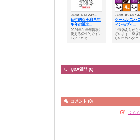
2025/11/13 23:56
2025/10/24 07:3
個性的な令和八年
シームレスハ
午年の筆文...
ィンモザイ...
2026年午年年賀状に
ご来訪ありがと
使える個性的でイン
ざいます。継ぎ
パクトのあ...
しの市松パター..
Q&A質問 (0)
コメント (0)
くら