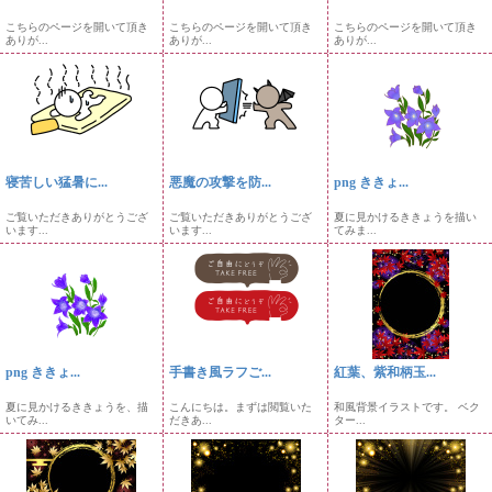
こちらのページを開いて頂き
こちらのページを開いて頂き
こちらのページを開いて頂き
ありが...
ありが...
ありが...
寝苦しい猛暑に...
悪魔の攻撃を防...
png ききょ...
ご覧いただきありがとうござ
ご覧いただきありがとうござ
夏に見かけるききょうを描い
います...
います...
てみま...
png ききょ...
手書き風ラフご...
紅葉、紫和柄玉...
夏に見かけるききょうを、描
こんにちは。まずは閲覧いた
和風背景イラストです。 ベク
いてみ...
だきあ...
ター...