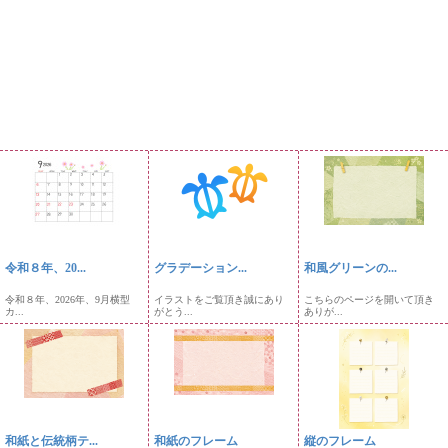
令和８年、20...
グラデーション...
和風グリーンの...
令和８年、2026年、9月横型
イラストをご覧頂き誠にあり
こちらのページを開いて頂き
カ...
がとう...
ありが...
和紙と伝統柄テ...
和紙のフレーム
縦のフレーム