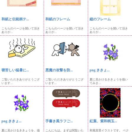
和紙と伝統柄テ...
和紙のフレーム
縦のフレーム
こちらのページを開いて頂き
こちらのページを開いて頂き
こちらのページを開いて頂き
ありが...
ありが...
ありが...
寝苦しい猛暑に...
悪魔の攻撃を防...
png ききょ...
ご覧いただきありがとうござ
ご覧いただきありがとうござ
夏に見かけるききょうを描い
います...
います...
てみま...
png ききょ...
手書き風ラフご...
紅葉、紫和柄玉...
夏に見かけるききょうを、描
こんにちは。まずは閲覧いた
和風背景イラストです。 ベク