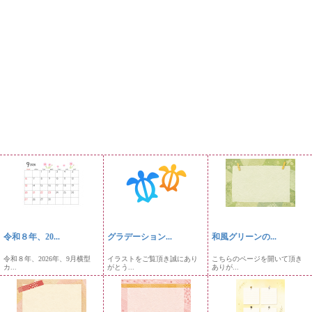
令和８年、20...
グラデーション...
和風グリーンの...
令和８年、2026年、9月横型
イラストをご覧頂き誠にあり
こちらのページを開いて頂き
カ...
がとう...
ありが...