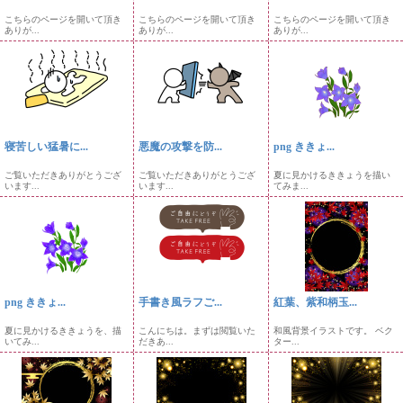
こちらのページを開いて頂き
こちらのページを開いて頂き
こちらのページを開いて頂き
ありが...
ありが...
ありが...
寝苦しい猛暑に...
悪魔の攻撃を防...
png ききょ...
ご覧いただきありがとうござ
ご覧いただきありがとうござ
夏に見かけるききょうを描い
います...
います...
てみま...
png ききょ...
手書き風ラフご...
紅葉、紫和柄玉...
夏に見かけるききょうを、描
こんにちは。まずは閲覧いた
和風背景イラストです。 ベク
いてみ...
だきあ...
ター...