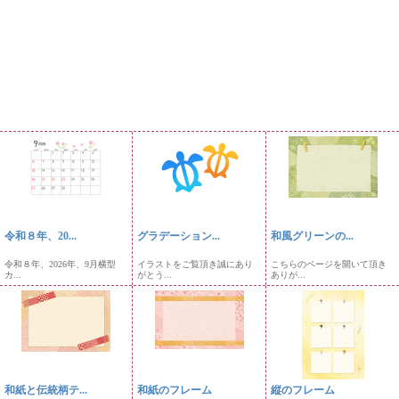
令和８年、20...
グラデーション...
和風グリーンの...
令和８年、2026年、9月横型
イラストをご覧頂き誠にあり
こちらのページを開いて頂き
カ...
がとう...
ありが...
和紙と伝統柄テ...
和紙のフレーム
縦のフレーム