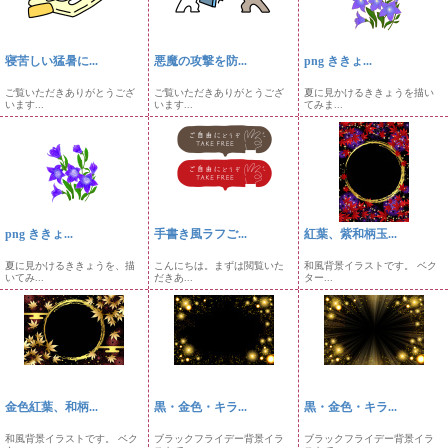
寝苦しい猛暑に...
悪魔の攻撃を防...
png ききょ...
ご覧いただきありがとうござ
ご覧いただきありがとうござ
夏に見かけるききょうを描い
います...
います...
てみま...
png ききょ...
手書き風ラフご...
紅葉、紫和柄玉...
夏に見かけるききょうを、描
こんにちは。まずは閲覧いた
和風背景イラストです。 ベク
いてみ...
だきあ...
ター...
金色紅葉、和柄...
黒・金色・キラ...
黒・金色・キラ...
和風背景イラストです。 ベク
ブラックフライデー背景イラ
ブラックフライデー背景イラ