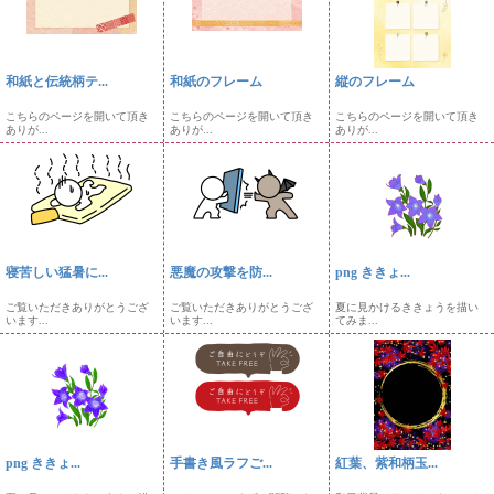
和紙と伝統柄テ...
和紙のフレーム
縦のフレーム
こちらのページを開いて頂き
こちらのページを開いて頂き
こちらのページを開いて頂き
ありが...
ありが...
ありが...
寝苦しい猛暑に...
悪魔の攻撃を防...
png ききょ...
ご覧いただきありがとうござ
ご覧いただきありがとうござ
夏に見かけるききょうを描い
います...
います...
てみま...
png ききょ...
手書き風ラフご...
紅葉、紫和柄玉...