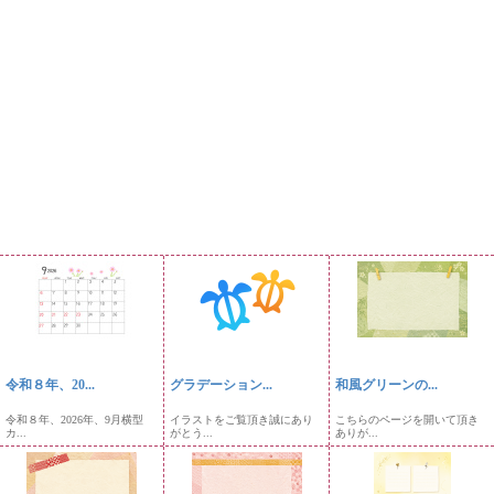
令和８年、20...
グラデーション...
和風グリーンの...
令和８年、2026年、9月横型
イラストをご覧頂き誠にあり
こちらのページを開いて頂き
カ...
がとう...
ありが...