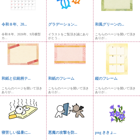
令和８年、20...
グラデーション...
和風グリーンの...
令和８年、2026年、9月横型
イラストをご覧頂き誠にあり
こちらのページを開いて頂き
カ...
がとう...
ありが...
和紙と伝統柄テ...
和紙のフレーム
縦のフレーム
こちらのページを開いて頂き
こちらのページを開いて頂き
こちらのページを開いて頂き
ありが...
ありが...
ありが...
寝苦しい猛暑に...
悪魔の攻撃を防...
png ききょ...