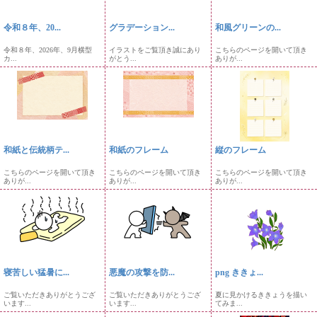
令和８年、20...
グラデーション...
和風グリーンの...
令和８年、2026年、9月横型
イラストをご覧頂き誠にあり
こちらのページを開いて頂き
カ...
がとう...
ありが...
和紙と伝統柄テ...
和紙のフレーム
縦のフレーム
こちらのページを開いて頂き
こちらのページを開いて頂き
こちらのページを開いて頂き
ありが...
ありが...
ありが...
寝苦しい猛暑に...
悪魔の攻撃を防...
png ききょ...
ご覧いただきありがとうござ
ご覧いただきありがとうござ
夏に見かけるききょうを描い
います...
います...
てみま...