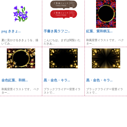
png ききょ...
手書き風ラフご...
紅葉、紫和柄玉...
夏に見かけるききょうを、描
こんにちは。まずは閲覧いた
和風背景イラストです。 ベク
いてみ...
だきあ...
ター...
金色紅葉、和柄...
黒・金色・キラ...
黒・金色・キラ...
和風背景イラストです。 ベク
ブラックフライデー背景イラ
ブラックフライデー背景イラ
ター...
ストで...
ストで...