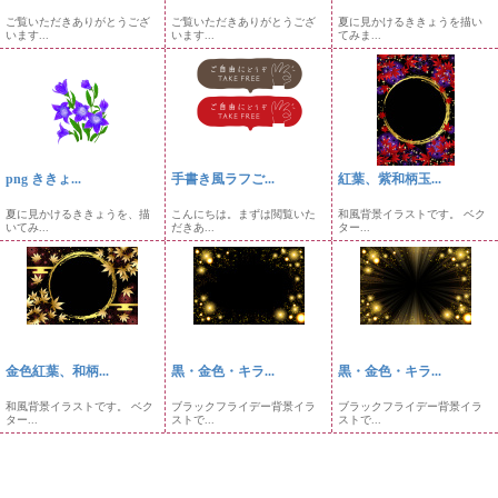
ご覧いただきありがとうござ
ご覧いただきありがとうござ
夏に見かけるききょうを描い
います...
います...
てみま...
png ききょ...
手書き風ラフご...
紅葉、紫和柄玉...
夏に見かけるききょうを、描
こんにちは。まずは閲覧いた
和風背景イラストです。 ベク
いてみ...
だきあ...
ター...
金色紅葉、和柄...
黒・金色・キラ...
黒・金色・キラ...
和風背景イラストです。 ベク
ブラックフライデー背景イラ
ブラックフライデー背景イラ
ター...
ストで...
ストで...