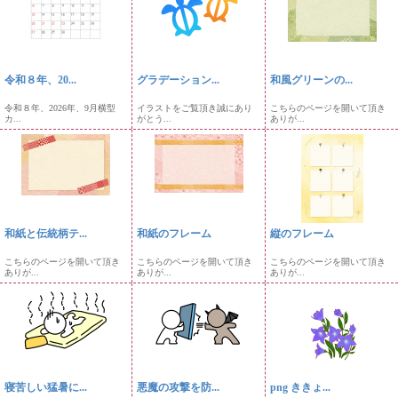
令和８年、20...
グラデーション...
和風グリーンの...
令和８年、2026年、9月横型
イラストをご覧頂き誠にあり
こちらのページを開いて頂き
カ...
がとう...
ありが...
和紙と伝統柄テ...
和紙のフレーム
縦のフレーム
こちらのページを開いて頂き
こちらのページを開いて頂き
こちらのページを開いて頂き
ありが...
ありが...
ありが...
寝苦しい猛暑に...
悪魔の攻撃を防...
png ききょ...