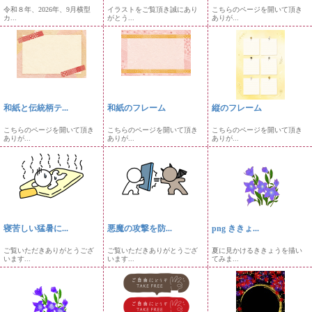
令和８年、2026年、9月横型
イラストをご覧頂き誠にあり
こちらのページを開いて頂き
カ...
がとう...
ありが...
和紙と伝統柄テ...
和紙のフレーム
縦のフレーム
こちらのページを開いて頂き
こちらのページを開いて頂き
こちらのページを開いて頂き
ありが...
ありが...
ありが...
寝苦しい猛暑に...
悪魔の攻撃を防...
png ききょ...
ご覧いただきありがとうござ
ご覧いただきありがとうござ
夏に見かけるききょうを描い
います...
います...
てみま...