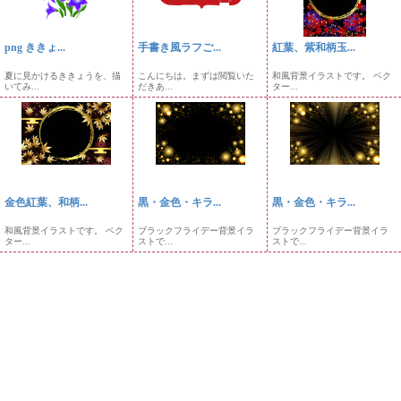
png ききょ...
手書き風ラフご...
紅葉、紫和柄玉...
夏に見かけるききょうを、描
こんにちは。まずは閲覧いた
和風背景イラストです。 ベク
いてみ...
だきあ...
ター...
金色紅葉、和柄...
黒・金色・キラ...
黒・金色・キラ...
和風背景イラストです。 ベク
ブラックフライデー背景イラ
ブラックフライデー背景イラ
ター...
ストで...
ストで...