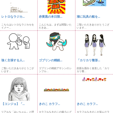
レトロなラジカ...
赤黄黒の本日限...
湖に玩具の船を...
こちらはレトロなラジカセを
こんにちは。まずは閲覧いた
ご覧いただきありがとうござ
イメー...
だきあ...
います...
強く主張する人...
ゴブリンの精鋭...
「カリカリ整形...
ご覧いただきありがとうござ
ゴブリンの精鋭アサシンのシ
顔面を面白く改造した「カリ
います...
ンプル...
カリ整...
【コンジョ】「...
きのこ カラフ...
きのこ カラフ...
リアルな「みいちゃん」と呼
カラフルなきのこの後ろにグ
カラフルなきのこが並んだラ