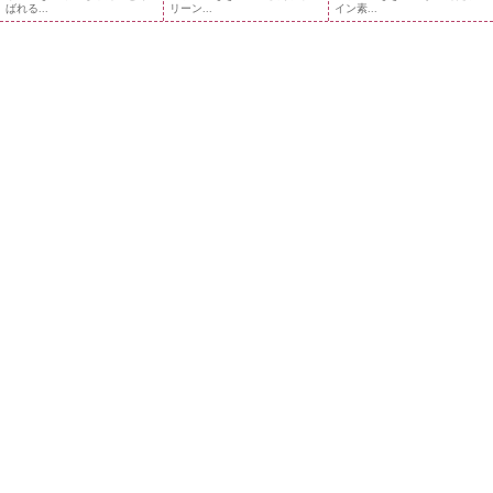
ばれる...
リーン...
イン素...