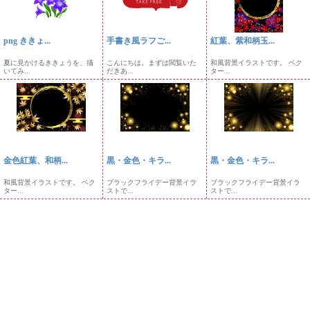
png ききょ...
手書き風ラフご...
紅葉、紫和柄玉...
夏に見かけるききょうを、描
こんにちは。まずは閲覧いた
和風背景イラストです。 ベク
いてみ...
だきあ...
ター...
金色紅葉、和柄...
黒・金色・キラ...
黒・金色・キラ...
和風背景イラストです。 ベク
ブラックフライデー背景イラ
ブラックフライデー背景イラ
ター...
ストで...
ストで...