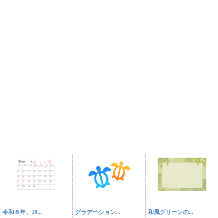
令和８年、20...
グラデーション...
和風グリーンの...