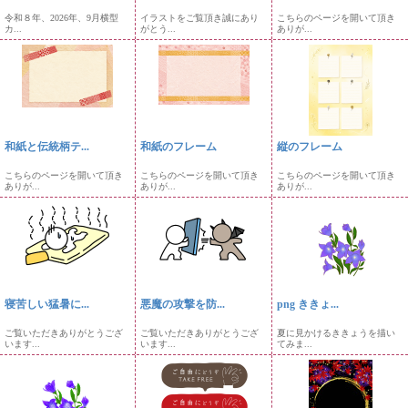
令和８年、2026年、9月横型
イラストをご覧頂き誠にあり
こちらのページを開いて頂き
カ...
がとう...
ありが...
和紙と伝統柄テ...
和紙のフレーム
縦のフレーム
こちらのページを開いて頂き
こちらのページを開いて頂き
こちらのページを開いて頂き
ありが...
ありが...
ありが...
寝苦しい猛暑に...
悪魔の攻撃を防...
png ききょ...
ご覧いただきありがとうござ
ご覧いただきありがとうござ
夏に見かけるききょうを描い
います...
います...
てみま...