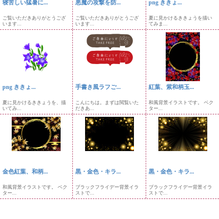
寝苦しい猛暑に...
悪魔の攻撃を防...
png ききょ...
ご覧いただきありがとうござ
ご覧いただきありがとうござ
夏に見かけるききょうを描い
います...
います...
てみま...
png ききょ...
手書き風ラフご...
紅葉、紫和柄玉...
夏に見かけるききょうを、描
こんにちは。まずは閲覧いた
和風背景イラストです。 ベク
いてみ...
だきあ...
ター...
金色紅葉、和柄...
黒・金色・キラ...
黒・金色・キラ...
和風背景イラストです。 ベク
ブラックフライデー背景イラ
ブラックフライデー背景イラ
ター...
ストで...
ストで...