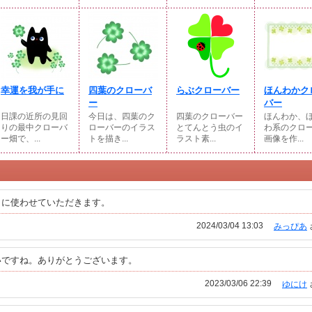
幸運を我が手に
四葉のクローバ
らぶクローバー
ほんわかク
ー
バー
日課の近所の見回
今日は、四葉のク
四葉のクローバー
ほんわか、
りの最中クローバ
ローバーのイラス
とてんとう虫のイ
わ系のクロ
ー畑で、...
トを描き...
ラスト素...
画像を作...
りに使わせていただきます。
2024/03/04 13:03
みっぴあ
いですね。ありがとうございます。
2023/03/06 22:39
ゆにけ