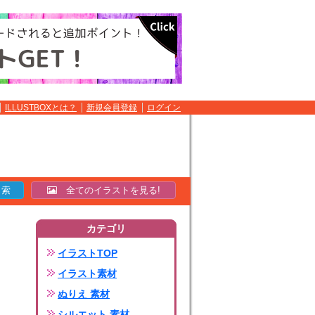
ILLUSTBOXとは？
新規会員登録
ログイン
全てのイラストを見る!
カテゴリ
イラストTOP
イラスト素材
ぬりえ 素材
シルエット 素材