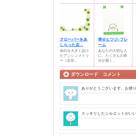
クローバーをあ
幸せヒツジ♪フレ
しらった左...
ーム
余白を大きく設け
あなたの大切な人
たアンシンメトリ
に、たくさんの幸
ー（左右...
せが届く...
ダウンロード コメント
ありがとうございます。お便
スッキリしたシルエットがい