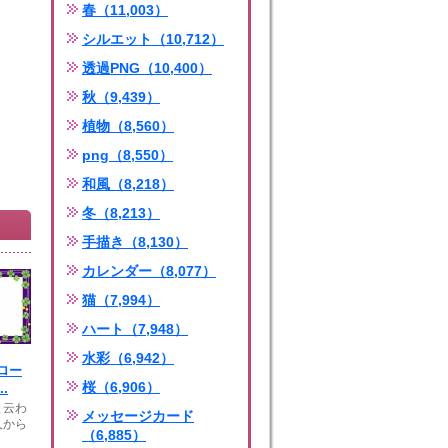
春（11,003）
シルエット（10,712）
透過PNG（10,400）
秋（9,439）
植物（8,560）
png（8,550）
和風（8,218）
冬（8,213）
手描き（8,130）
カレンダー（8,077）
猫（7,994）
ハート（7,948）
水彩（6,942）
ロー
桜（6,906）
.
と云わ
メッセージカード
人から
（6,885）