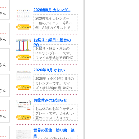
りの提...
2026年8月 カレンダ...
さん
2026年8月 カレンダー
二色のアイコン 令和8
年 A4横のイラストで
す。8月をテ...
さん
お祭り・縁日・屋台の
PO...
お祭り・縁日・屋台の
POPテンプレートです。
ファイル形式は透過PNG
です。---太め...
さん
2026年 8月 かわい...
2026年（令和8年）8月の
カレンダーです。 サイ
ズ：横1480px 縦1047px...
さん
お盆休みのお知らせ
お盆休みのお知らせテン
プレートです。 かわいい
さん
夏のイラスト入りです。
休業日の日付けを...
世界の国旗 塗り絵 線
画
シンプルで使いやすい世