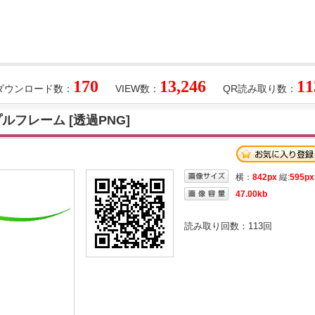
170
13,246
11
ダウンロード数：
VIEW数：
QR読み取り数：
フレーム [透過PNG]
横：
842px
縦:
595px
47.00kb
読み取り回数：
113
回