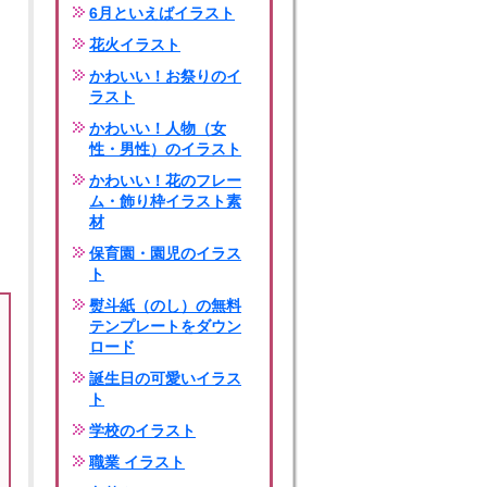
6月といえばイラスト
花火イラスト
かわいい！お祭りのイ
ラスト
かわいい！人物（女
性・男性）のイラスト
かわいい！花のフレー
ム・飾り枠イラスト素
材
保育園・園児のイラス
ト
熨斗紙（のし）の無料
テンプレートをダウン
ロード
誕生日の可愛いイラス
ト
学校のイラスト
職業 イラスト