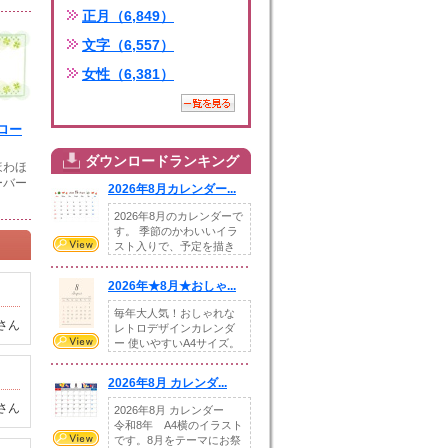
正月（6,849）
文字（6,557）
女性（6,381）
ロー
ダウンロードランキング
ほわほ
ーバー
2026年8月カレンダー...
2026年8月のカレンダーで
す。 季節のかわいいイラ
スト入りで、予定を描き
込めるスペ...
2026年★8月★おしゃ...
毎年大人気！おしゃれな
さん
レトロデザインカレンダ
ー 使いやすいA4サイズ。
illust...
2026年8月 カレンダ...
さん
2026年8月 カレンダー
令和8年 A4横のイラスト
です。8月をテーマにお祭