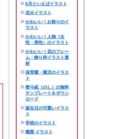
6月といえばイラスト
花火イラスト
かわいい！お祭りのイ
ラスト
かわいい！人物（女
性・男性）のイラスト
かわいい！花のフレー
ム・飾り枠イラスト素
材
保育園・園児のイラス
ト
熨斗紙（のし）の無料
テンプレートをダウン
ロード
誕生日の可愛いイラス
ト
学校のイラスト
職業 イラスト