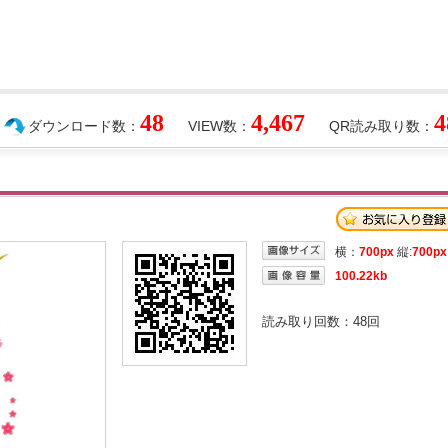
48
4,467
4
ダウンロード数：
VIEW数：
QR読み取り数：
横：
700px
縦:
700px
100.22kb
読み取り回数：
48
回