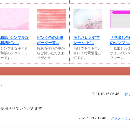
和紙_シンプルな
ピンク色の水彩
あじさいと虹フ
「見出し合
和柄ピン...
ボーダー背...
レーム_ピ...
のシンプル..
シンプルな手すき
数ある作品の中か
雨粒でキラキラと
「見出し合
和紙のテクスチャ
らご覧いただきあ
キレイな紫陽花と
ザインのシ
ーです。...
りがとう...
虹です。...
フレーム...
す。
2021/10/15 06:46
I君
に使用させていただきます
2021/03/17 11:46
グラノーラ