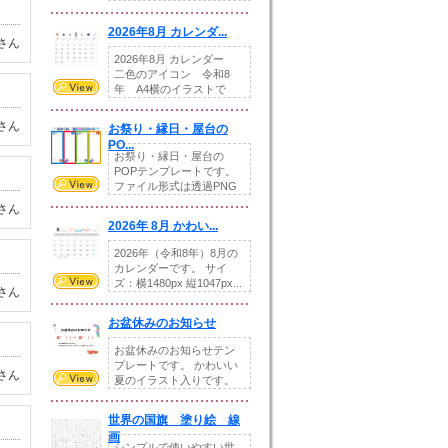
りの提...
2026年8月 カレンダ...
さん
2026年8月 カレンダー
二色のアイコン 令和8
年 A4横のイラストで
す。8月をテ...
さん
お祭り・縁日・屋台の
PO...
お祭り・縁日・屋台の
POPテンプレートです。
ファイル形式は透過PNG
です。---太め...
さん
2026年 8月 かわい...
2026年（令和8年）8月の
カレンダーです。 サイ
ズ：横1480px 縦1047px...
さん
お盆休みのお知らせ
お盆休みのお知らせテン
プレートです。 かわいい
さん
夏のイラスト入りです。
休業日の日付けを...
世界の国旗 塗り絵 線
画
シンプルで使いやすい世