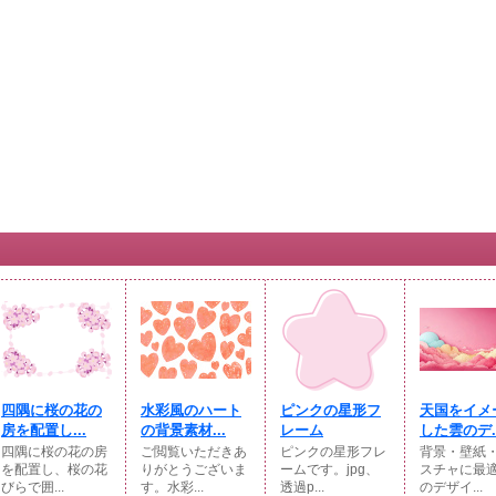
四隅に桜の花の
水彩風のハート
ピンクの星形フ
天国をイメ
房を配置し...
の背景素材...
レーム
した雲のデ..
四隅に桜の花の房
ご閲覧いただきあ
ピンクの星形フレ
背景・壁紙
を配置し、桜の花
りがとうございま
ームです。jpg、
スチャに最
びらで囲...
す。水彩...
透過p...
のデザイ...