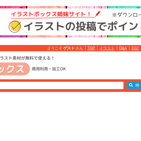
ようこそ
ゲスト
さん
TOP
イラスト
Q&A
日記