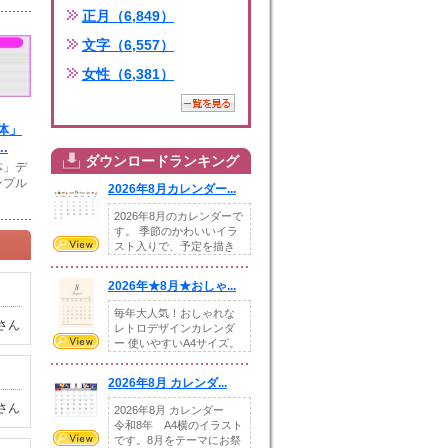
正月（6,849）
文字（6,557）
女性（6,381）
体」
.
ダウンロードランキング
体」デ
ンプル
2026年8月カレンダー...
2026年8月のカレンダーで
す。 季節のかわいいイラ
スト入りで、予定を描き
込めるスペ...
2026年★8月★おしゃ...
毎年大人気！おしゃれな
さん
レトロデザインカレンダ
ー 使いやすいA4サイズ。
illust...
2026年8月 カレンダ...
さん
2026年8月 カレンダー
令和8年 A4横のイラスト
です。8月をテーマにお祭