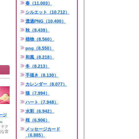
春（11,003）
シルエット（10,712）
透過PNG（10,400）
秋（9,439）
植物（8,560）
png（8,550）
和風（8,218）
冬（8,213）
手描き（8,130）
カレンダー（8,077）
猫（7,994）
ハート（7,948）
水彩（6,942）
ージ
桜（6,906）
.
・テク
メッセージカード
適な雲
（6,885）