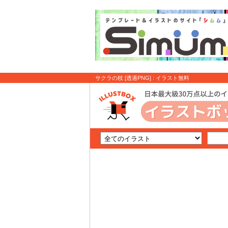
サクラの枝 [透過PNG] : イラスト無料