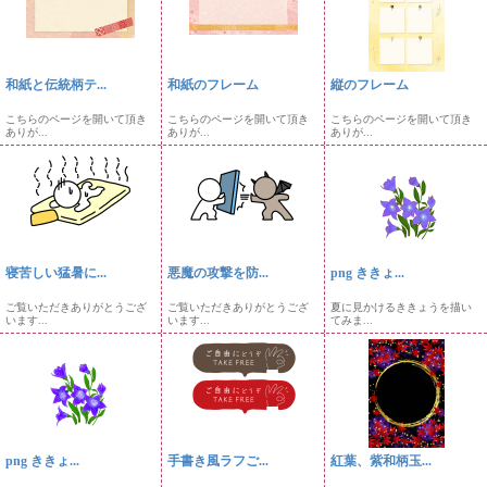
和紙と伝統柄テ...
和紙のフレーム
縦のフレーム
こちらのページを開いて頂き
こちらのページを開いて頂き
こちらのページを開いて頂き
ありが...
ありが...
ありが...
寝苦しい猛暑に...
悪魔の攻撃を防...
png ききょ...
ご覧いただきありがとうござ
ご覧いただきありがとうござ
夏に見かけるききょうを描い
います...
います...
てみま...
png ききょ...
手書き風ラフご...
紅葉、紫和柄玉...