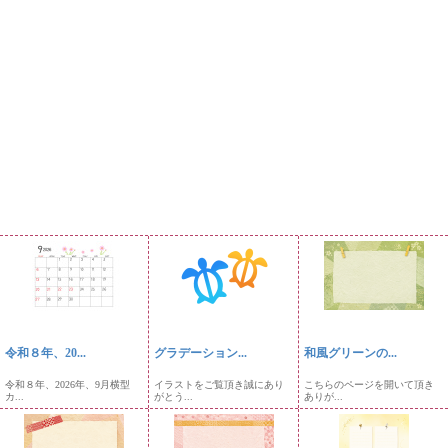
令和８年、20...
グラデーション...
和風グリーンの...
令和８年、2026年、9月横型
イラストをご覧頂き誠にあり
こちらのページを開いて頂き
カ...
がとう...
ありが...