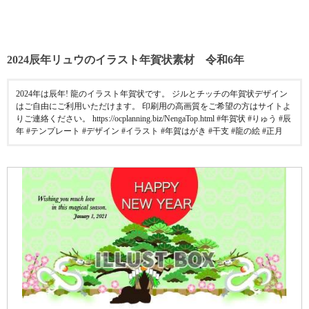
2024辰年リュウのイラスト年賀状素材 令和6年
2024年は辰年! 龍のイラスト年賀状です。 ジルとチッチの年賀状デザイン
はご自由にご利用いただけます。 印刷用の高画質をご希望の方はサイトよ
りご連絡ください。 https://ocplanning.biz/NengaTop.html #年賀状 #りゅう #辰
年 #テンプレート #デザイン #イラスト #年賀はがき #干支 #龍の絵 #正月