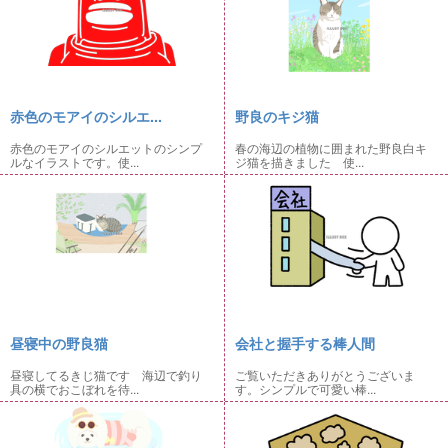
赤色のモアイのシルエ...
野良のキジ猫
赤色のモアイのシルエットのシンプ
春の海辺の植物に囲まれた野良白キ
ルなイラストです。使...
ジ猫を描きました 使...
昼寝中の野良猫
会社と握手する棒人間
昼寝してるきじ猫です 海辺で釣り
ご覧いただきありがとうございま
具の横でおこぼれを待...
す。シンプルで可愛い棒...