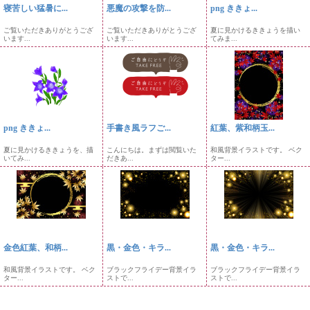
寝苦しい猛暑に...
悪魔の攻撃を防...
png ききょ...
ご覧いただきありがとうござ
ご覧いただきありがとうござ
夏に見かけるききょうを描い
います...
います...
てみま...
png ききょ...
手書き風ラフご...
紅葉、紫和柄玉...
夏に見かけるききょうを、描
こんにちは。まずは閲覧いた
和風背景イラストです。 ベク
いてみ...
だきあ...
ター...
金色紅葉、和柄...
黒・金色・キラ...
黒・金色・キラ...
和風背景イラストです。 ベク
ブラックフライデー背景イラ
ブラックフライデー背景イラ
ター...
ストで...
ストで...