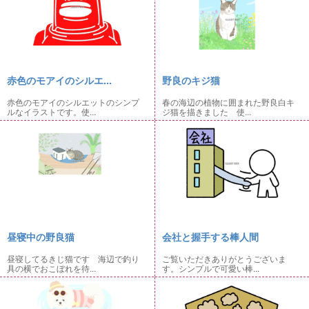
赤色のモアイのシルエ...
野良のキジ猫
赤色のモアイのシルエットのシンプ
春の海辺の植物に囲まれた野良白キ
ルなイラストです。使...
ジ猫を描きました 使...
昼寝中の野良猫
会社と握手する棒人間
昼寝してるきじ猫です 海辺で釣り
ご覧いただきありがとうございま
具の横でおこぼれを待...
す。シンプルで可愛い棒...