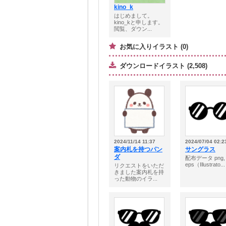
kino_k
はじめまして。
kino_kと申します。
閲覧、ダウン...
お気に入りイラスト (0)
ダウンロードイラスト (2,508)
2024/11/14 11:37
2024/07/04 02:2
案内札を持つパン
サングラス
ダ
配布データ png,
eps（Illustrato...
リクエストをいただ
きました案内札を持
った動物のイラ...