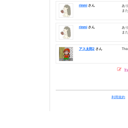
rinmi
さん
あ
ま
rinmi
さん
あ
ま
アス太郎2
さん
Tha
k
利用規約