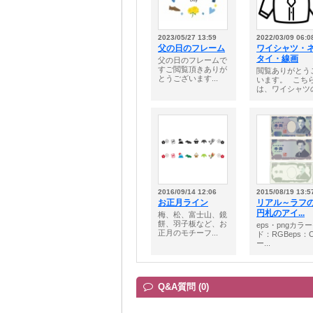
2023/05/27 13:59
2022/03/09 06:0
父の日のフレーム
ワイシャツ・
タイ・線画
父の日のフレームで
すご閲覧頂きありが
閲覧ありがとう
とうございます...
います。⠀こち
は、ワイシャツの.
2016/09/14 12:06
2015/08/19 13:5
お正月ライン
リアル～ラフ
円札のアイ...
梅、松、富士山、鏡
餅、羽子板など、お
eps・pngカラ
正月のモチーフ...
ド：RGBeps：
ー...
Q&A質問 (0)