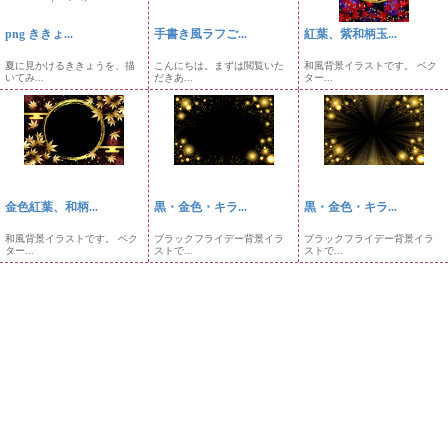
png ききょ...
手書き風ラフご...
紅葉、紫和柄玉...
夏に見かけるききょうを、描
こんにちは。まずは閲覧いた
和風背景イラストです。 ベク
いてみ...
だきあ...
ター...
金色紅葉、和柄...
黒・金色・キラ...
黒・金色・キラ...
和風背景イラストです。 ベク
ブラックフライデー背景イラ
ブラックフライデー背景イラ
ター...
ストで...
ストで...