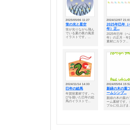
2025/05/06 11:27
2024/12/07 21:0
蛍の光と星空
2025年巳年（
年）正...
蛍が光りながら飛ん
でいる夏の夜の風景
2025年巳年（へ
イラストです。...
年）の正月・年
素材にカラフ...
2024/11/14 14:33
2024/05/04 15:5
巳年の絵馬
新緑の木の葉
ームシンプ...
年賀状素材です。へ
びを描いた巳年の絵
新緑の木の葉の
馬のイラストで...
ーム素材です。
プルに仕上げま..