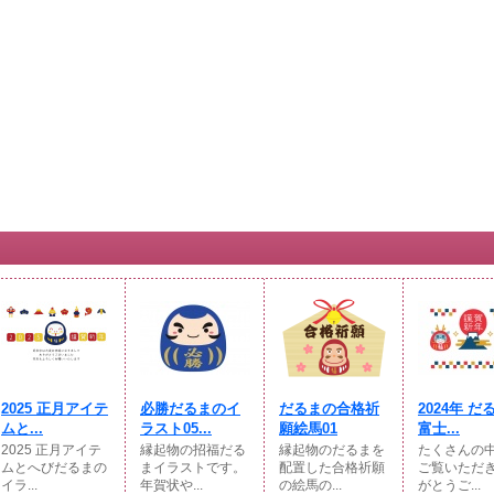
2025 正月アイテ
必勝だるまのイ
だるまの合格祈
2024年 だ
ムと...
ラスト05...
願絵馬01
富士...
2025 正月アイテ
縁起物の招福だる
縁起物のだるまを
たくさんの
ムとへびだるまの
まイラストです。
配置した合格祈願
ご覧いただ
イラ...
年賀状や...
の絵馬の...
がとうご...