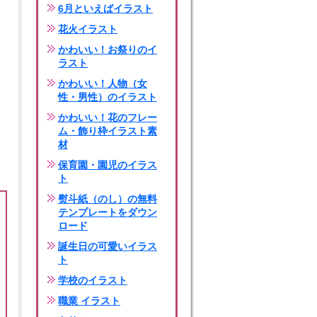
6月といえばイラスト
花火イラスト
かわいい！お祭りのイ
ラスト
かわいい！人物（女
性・男性）のイラスト
かわいい！花のフレー
ム・飾り枠イラスト素
材
保育園・園児のイラス
ト
熨斗紙（のし）の無料
テンプレートをダウン
ロード
誕生日の可愛いイラス
ト
学校のイラスト
職業 イラスト