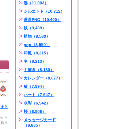
春（11,003）
シルエット（10,712）
透過PNG（10,400）
秋（9,439）
植物（8,560）
png（8,550）
和風（8,215）
冬（8,213）
手描き（8,130）
カレンダー（8,077）
猫（7,994）
ハート（7,947）
水彩（6,942）
るまと
桜（6,906）
中から
メッセージカード
きあり
（6,885）