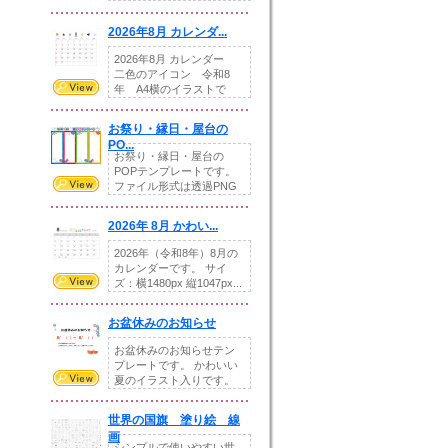
りの提...
2026年8月 カレンダ...
2026年8月 カレンダー
二色のアイコン 令和8
年 A4横のイラストで
す。8月をテ...
お祭り・縁日・屋台の
PO...
お祭り・縁日・屋台の
POPテンプレートです。
ファイル形式は透過PNG
です。---太め...
2026年 8月 かわい...
2026年（令和8年）8月の
カレンダーです。 サイ
ズ：横1480px 縦1047px...
お盆休みのお知らせ
お盆休みのお知らせテン
プレートです。 かわいい
夏のイラスト入りです。
休業日の日付けを...
世界の国旗 塗り絵 線
画
シンプルで使いやすい世