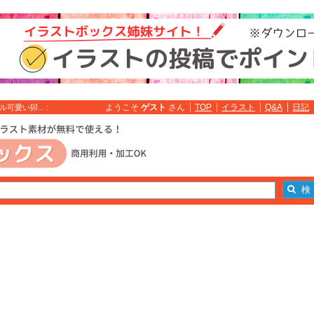
ようこそ
ゲスト
さん
TOP
イラスト
Q&A
日記
愛い卯... :