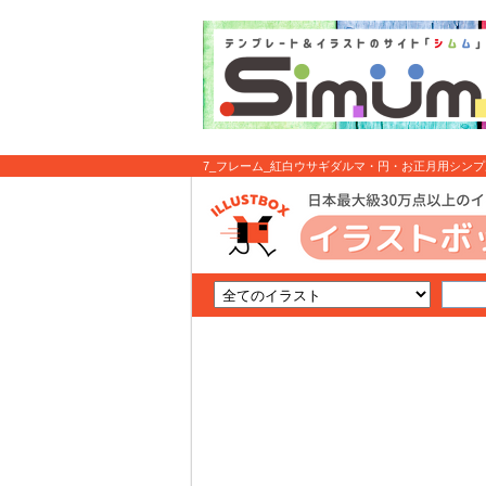
7_フレーム_紅白ウサギダルマ・円・お正月用シンプル可
イラスト無料