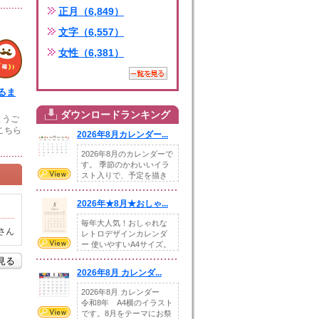
正月（6,849）
文字（6,557）
女性（6,381）
るま
ダウンロードランキング
とうご
こちら
2026年8月カレンダー...
2026年8月のカレンダーで
す。 季節のかわいいイラ
スト入りで、予定を描き
込めるスペ...
2026年★8月★おしゃ...
毎年大人気！おしゃれな
さん
レトロデザインカレンダ
ー 使いやすいA4サイズ。
illust...
を見る
2026年8月 カレンダ...
2026年8月 カレンダー
令和8年 A4横のイラスト
です。8月をテーマにお祭