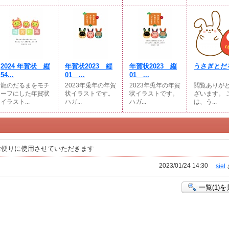
2024 年賀状 縦
年賀状2023 縦
年賀状2023 縦
うさぎとだ
54...
01 ...
01 ...
龍のだるまをモチ
2023年兎年の年賀
2023年兎年の年賀
閲覧ありが
ーフにした年賀状
状イラストです。
状イラストです。
ざいます。 
イラスト...
ハガ...
ハガ...
は、う...
お便りに使用させていただきます
2023/01/24 14:30
siel
一覧(1)