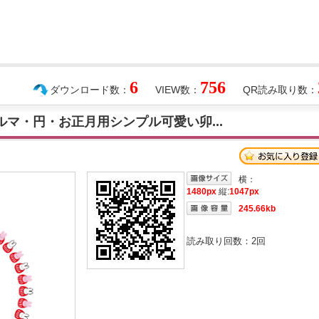
6
756
ダウンロード数：
VIEW数：
QR読み取り数：
ルマ・円・お正月用シンプル可愛い卯...
横：
1480px
縦:
1047px
245.66kb
読み取り回数：
2
回