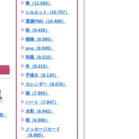
春（11,003）
シルエット（10,707）
透過PNG（10,400）
秋（9,435）
植物（8,560）
png（8,549）
和風（8,215）
冬（8,213）
手描き（8,130）
カレンダー（8,076）
猫（7,993）
ハート（7,947）
水彩（6,942）
男性・
桜（6,906）
ng
メッセージカード
（6,885）