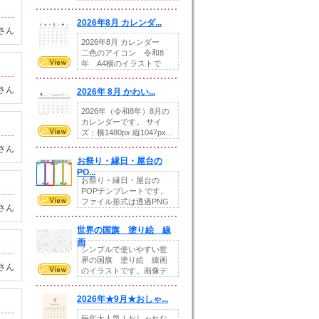
りの提...
2026年8月 カレンダ...
さん
2026年8月 カレンダー
二色のアイコン 令和8
年 A4横のイラストで
す。8月をテ...
さん
2026年 8月 かわい...
2026年（令和8年）8月の
カレンダーです。 サイ
ズ：横1480px 縦1047px...
さん
お祭り・縁日・屋台の
PO...
お祭り・縁日・屋台の
POPテンプレートです。
ファイル形式は透過PNG
さん
です。---太め...
世界の国旗 塗り絵 線
画
シンプルで使いやすい世
界の国旗 塗り絵 線画
さん
のイラストです。画像デ
ータとEPSデータ...
2026年★9月★おしゃ...
毎年大人気！おしゃれな