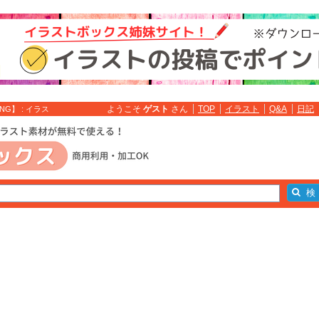
ようこそ
ゲスト
さん
TOP
イラスト
Q&A
日記
】 : イラス