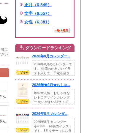
正月（6,849）
文字（6,557）
女性（6,381）
ダウンロードランキング
、誠に
ござい
2026年8月カレンダー...
2026年8月のカレンダーで
す。 季節のかわいいイラ
スト入りで、予定を描き
込めるスペ...
2026年★8月★おしゃ...
毎年大人気！おしゃれな
さん
レトロデザインカレンダ
ー 使いやすいA4サイズ。
illust...
2026年8月 カレンダ...
さん
2026年8月 カレンダー
令和8年 A4横のイラスト
です。8月をテーマにお祭