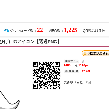
22
1,225
ダウンロード数：
VIEW数：
QR読み取り数：
ひげ）のアイコン【透過PNG】
横：
1480px
縦:
1110px
97.90kb
読み取り回数：
2
回