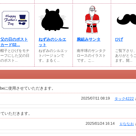
父の日のポスト
ねずみのシルエ
腕組みサンタ
ひげ
カード02...
ット
帽子とひげをモチ
ねずみのシルエッ
南半球のサンタク
ご覧下さり
ーフにした父の日
トバージョンで
ロースのイラスト
ありがとう
のポスト...
す。まるく...
です。こ...
ます。髭...
ubeに使用させていただきます。
2025/07/11 08:19
タック4222
せていただきます。
2025/01/24 16:14
Ｕななお