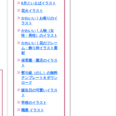
6月といえばイラスト
花火イラスト
かわいい！お祭りのイ
ラスト
かわいい！人物（女
性・男性）のイラスト
かわいい！花のフレー
ム・飾り枠イラスト素
材
保育園・園児のイラス
ト
熨斗紙（のし）の無料
テンプレートをダウン
ロード
誕生日の可愛いイラス
ト
学校のイラスト
職業 イラスト