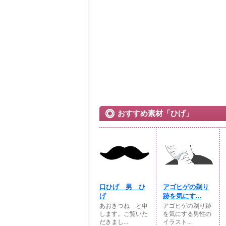
おすすめ素材「ひげ」
口ひげ 男 ひ
アゴヒゲの剃り
げ
跡を気にす...
あおきつね と申
アゴヒゲの剃り跡
します。ご覧いた
を気にする男性の
だきまし...
イラスト...