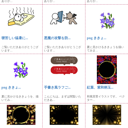
ありが...
ありが...
ありが...
寝苦しい猛暑に...
悪魔の攻撃を防...
png ききょ...
ご覧いただきありがとうござ
ご覧いただきありがとうござ
夏に見かけるききょうを描い
います...
います...
てみま...
png ききょ...
手書き風ラフご...
紅葉、紫和柄玉...
夏に見かけるききょうを、描
こんにちは。まずは閲覧いた
和風背景イラストです。 ベク
いてみ...
だきあ...
ター...