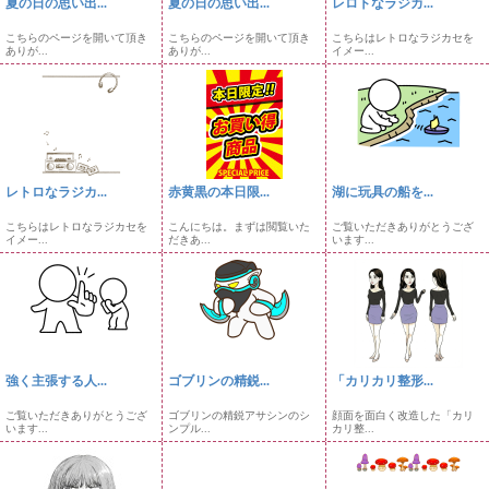
夏の日の思い出...
夏の日の思い出...
レロトなラジカ...
こちらのページを開いて頂き
こちらのページを開いて頂き
こちらはレトロなラジカセを
ありが...
ありが...
イメー...
レトロなラジカ...
赤黄黒の本日限...
湖に玩具の船を...
こちらはレトロなラジカセを
こんにちは。まずは閲覧いた
ご覧いただきありがとうござ
イメー...
だきあ...
います...
強く主張する人...
ゴブリンの精鋭...
「カリカリ整形...
ご覧いただきありがとうござ
ゴブリンの精鋭アサシンのシ
顔面を面白く改造した「カリ
います...
ンプル...
カリ整...