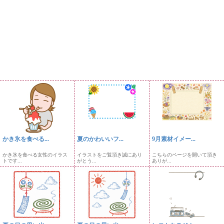
かき氷を食べる...
夏のかわいいフ...
9月素材イメー...
かき氷を食べる女性のイラス
イラストをご覧頂き誠にあり
こちらのページを開いて頂き
トです...
がとう...
ありが...