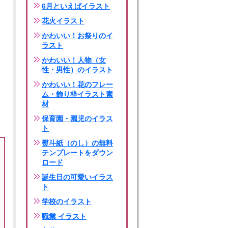
6月といえばイラスト
花火イラスト
かわいい！お祭りのイ
ラスト
かわいい！人物（女
性・男性）のイラスト
かわいい！花のフレー
ム・飾り枠イラスト素
材
保育園・園児のイラス
ト
熨斗紙（のし）の無料
テンプレートをダウン
ロード
誕生日の可愛いイラス
ト
学校のイラスト
職業 イラスト