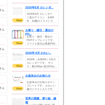
りの提...
2026年8月 カレンダ...
さん
2026年8月 カレンダー
二色のアイコン 令和8
年 A4横のイラストで
す。8月をテ...
さん
お祭り・縁日・屋台の
PO...
お祭り・縁日・屋台の
POPテンプレートです。
ファイル形式は透過PNG
です。---太め...
さん
2026年 8月 かわい...
2026年（令和8年）8月の
カレンダーです。 サイ
ズ：横1480px 縦1047px...
さん
お盆休みのお知らせ
お盆休みのお知らせテン
プレートです。 かわいい
さん
夏のイラスト入りです。
休業日の日付けを...
世界の国旗 塗り絵 線
画
シンプルで使いやすい世