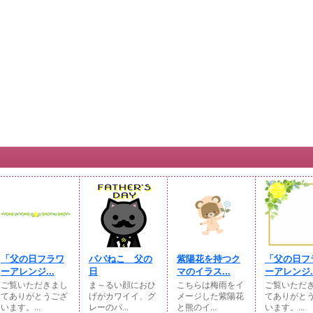
「父の日フラワ
パパねこ 父の
紫陽花を持つク
「父の日フ
ーアレンジ...
日
マのイラス...
ーアレンジ..
ご覧いただきまし
ま～るい顔におひ
こちらは梅雨をイ
ご覧いただ
てありがとうござ
げがカワイイ、グ
メージした紫陽花
てありがと
います。...
レーのパ...
と熊のイ...
います。...