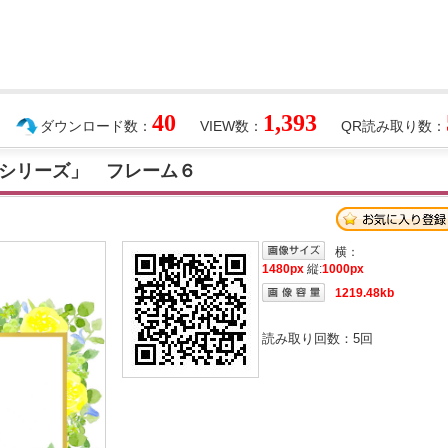
40
1,393
ダウンロード数：
VIEW数：
QR読み取り数：
シリーズ」 フレーム６
横：
1480px
縦:
1000px
1219.48kb
読み取り回数：
5
回