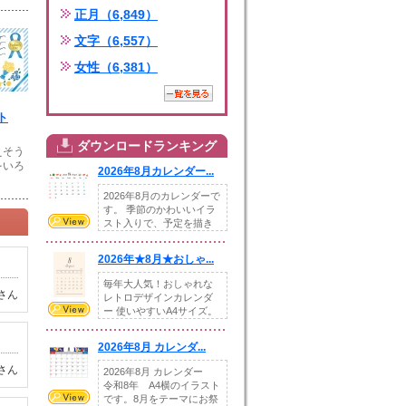
正月（6,849）
文字（6,557）
女性（6,381）
ト
ダウンロードランキング
えそう
をいろ
2026年8月カレンダー...
2026年8月のカレンダーで
す。 季節のかわいいイラ
スト入りで、予定を描き
込めるスペ...
2026年★8月★おしゃ...
毎年大人気！おしゃれな
さん
レトロデザインカレンダ
ー 使いやすいA4サイズ。
illust...
2026年8月 カレンダ...
さん
2026年8月 カレンダー
令和8年 A4横のイラスト
です。8月をテーマにお祭