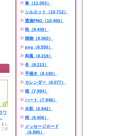
春（11,003）
シルエット（10,712）
透過PNG（10,400）
秋（9,439）
植物（8,560）
png（8,550）
和風（8,218）
冬（8,213）
手描き（8,130）
カレンダー（8,077）
猫（7,994）
ハート（7,948）
水彩（6,942）
ラワ
桜（6,906）
.
きまし
メッセージカード
うござ
（6,885）