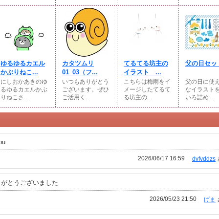
ゆるゆるカエル
カタツムリ
てるてる坊主の
父の日セッ
かぶりねこ...
01_03（フ...
イラスト ...
にしおかあきのゆ
いつもありがとう
こちらは梅雨をイ
父の日に使
るゆるカエルかぶ
ございます。ぜひ
メージしたてるて
なイラスト
りねこさ...
ご活用く...
る坊主の...
いろ詰め...
ou
2026/06/17 16:59
dvfvddzs
りがとうございました
2026/05/23 21:50
げま