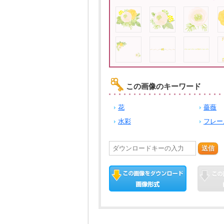
この画像のキーワード
花
薔薇
水彩
フレー
送信