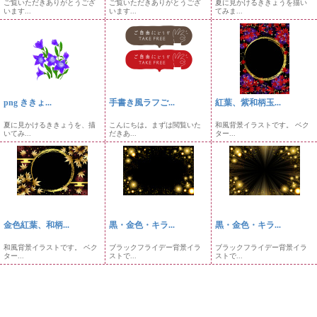
ご覧いただきありがとうござ
ご覧いただきありがとうござ
夏に見かけるききょうを描い
います...
います...
てみま...
png ききょ...
手書き風ラフご...
紅葉、紫和柄玉...
夏に見かけるききょうを、描
こんにちは。まずは閲覧いた
和風背景イラストです。 ベク
いてみ...
だきあ...
ター...
金色紅葉、和柄...
黒・金色・キラ...
黒・金色・キラ...
和風背景イラストです。 ベク
ブラックフライデー背景イラ
ブラックフライデー背景イラ
ター...
ストで...
ストで...