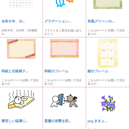
令和８年、20...
グラデーション...
和風グリーンの...
令和８年、2026年、9月横型
イラストをご覧頂き誠にあり
こちらのページを開いて頂き
カ...
がとう...
ありが...
和紙と伝統柄テ...
和紙のフレーム
縦のフレーム
こちらのページを開いて頂き
こちらのページを開いて頂き
こちらのページを開いて頂き
ありが...
ありが...
ありが...
寝苦しい猛暑に...
悪魔の攻撃を防...
png ききょ...