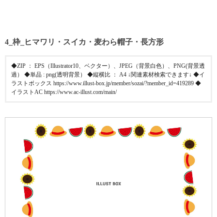
4_枠_ヒマワリ・スイカ・麦わら帽子・長方形
◆ZIP ： EPS（Illustrator10、ベクター）、JPEG（背景白色）、PNG(背景透
過） ◆単品 : png(透明背景） ◆縦横比 ： A4 ↓関連素材検索できます↓ ◆イ
ラストボックス https://www.illust-box.jp/member/sozai/?member_id=419289 ◆
イラストAC https://www.ac-illust.com/main/