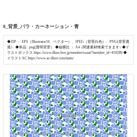
8_背景_バラ・カーネーション・青
◆ZIP ： EPS（Illustrator10、ベクター）、JPEG（背景白色）、PNG(背景透
過） ◆単品 : png(透明背景） ◆縦横比 ： A4 ↓関連素材検索できます↓ ◆イ
ラストボックス https://www.illust-box.jp/member/sozai/?member_id=419289 ◆
イラストAC https://www.ac-illust.com/main/