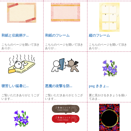
和紙と伝統柄テ...
和紙のフレーム
縦のフレーム
こちらのページを開いて頂き
こちらのページを開いて頂き
こちらのページを開いて頂き
ありが...
ありが...
ありが...
寝苦しい猛暑に...
悪魔の攻撃を防...
png ききょ...
ご覧いただきありがとうござ
ご覧いただきありがとうござ
夏に見かけるききょうを描い
います...
います...
てみま...