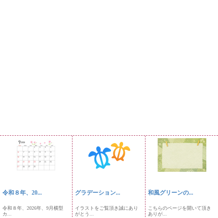
令和８年、20...
グラデーション...
和風グリーンの...
令和８年、2026年、9月横型
イラストをご覧頂き誠にあり
こちらのページを開いて頂き
カ...
がとう...
ありが...