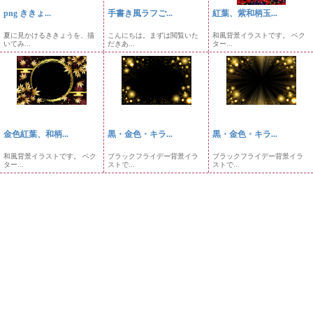
png ききょ...
手書き風ラフご...
紅葉、紫和柄玉...
夏に見かけるききょうを、描
こんにちは。まずは閲覧いた
和風背景イラストです。 ベク
いてみ...
だきあ...
ター...
金色紅葉、和柄...
黒・金色・キラ...
黒・金色・キラ...
和風背景イラストです。 ベク
ブラックフライデー背景イラ
ブラックフライデー背景イラ
ター...
ストで...
ストで...