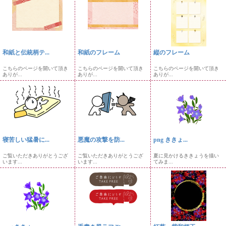
和紙と伝統柄テ...
和紙のフレーム
縦のフレーム
こちらのページを開いて頂き
こちらのページを開いて頂き
こちらのページを開いて頂き
ありが...
ありが...
ありが...
寝苦しい猛暑に...
悪魔の攻撃を防...
png ききょ...
ご覧いただきありがとうござ
ご覧いただきありがとうござ
夏に見かけるききょうを描い
います...
います...
てみま...