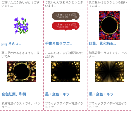
ご覧いただきありがとうござ
ご覧いただきありがとうござ
夏に見かけるききょうを描い
います...
います...
てみま...
png ききょ...
手書き風ラフご...
紅葉、紫和柄玉...
夏に見かけるききょうを、描
こんにちは。まずは閲覧いた
和風背景イラストです。 ベク
いてみ...
だきあ...
ター...
金色紅葉、和柄...
黒・金色・キラ...
黒・金色・キラ...
和風背景イラストです。 ベク
ブラックフライデー背景イラ
ブラックフライデー背景イラ
ター...
ストで...
ストで...