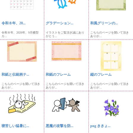
令和８年、20...
グラデーション...
和風グリーンの...
令和８年、2026年、9月横型
イラストをご覧頂き誠にあり
こちらのページを開いて頂き
カ...
がとう...
ありが...
和紙と伝統柄テ...
和紙のフレーム
縦のフレーム
こちらのページを開いて頂き
こちらのページを開いて頂き
こちらのページを開いて頂き
ありが...
ありが...
ありが...
寝苦しい猛暑に...
悪魔の攻撃を防...
png ききょ...