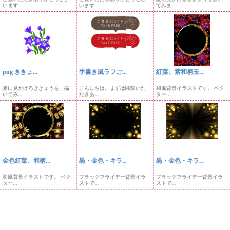
います...
います...
てみま...
png ききょ...
手書き風ラフご...
紅葉、紫和柄玉...
夏に見かけるききょうを、描
こんにちは。まずは閲覧いた
和風背景イラストです。 ベク
いてみ...
だきあ...
ター...
金色紅葉、和柄...
黒・金色・キラ...
黒・金色・キラ...
和風背景イラストです。 ベク
ブラックフライデー背景イラ
ブラックフライデー背景イラ
ター...
ストで...
ストで...