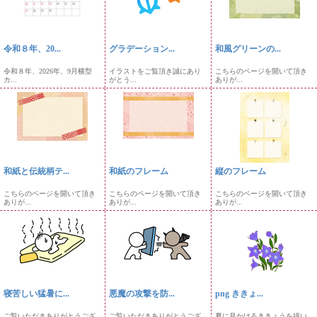
令和８年、20...
グラデーション...
和風グリーンの...
令和８年、2026年、9月横型
イラストをご覧頂き誠にあり
こちらのページを開いて頂き
カ...
がとう...
ありが...
和紙と伝統柄テ...
和紙のフレーム
縦のフレーム
こちらのページを開いて頂き
こちらのページを開いて頂き
こちらのページを開いて頂き
ありが...
ありが...
ありが...
寝苦しい猛暑に...
悪魔の攻撃を防...
png ききょ...
ご覧いただきありがとうござ
ご覧いただきありがとうござ
夏に見かけるききょうを描い