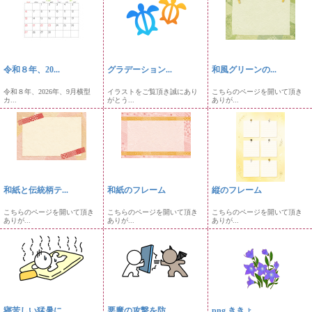
令和８年、20...
グラデーション...
和風グリーンの...
令和８年、2026年、9月横型
イラストをご覧頂き誠にあり
こちらのページを開いて頂き
カ...
がとう...
ありが...
和紙と伝統柄テ...
和紙のフレーム
縦のフレーム
こちらのページを開いて頂き
こちらのページを開いて頂き
こちらのページを開いて頂き
ありが...
ありが...
ありが...
寝苦しい猛暑に...
悪魔の攻撃を防...
png ききょ...