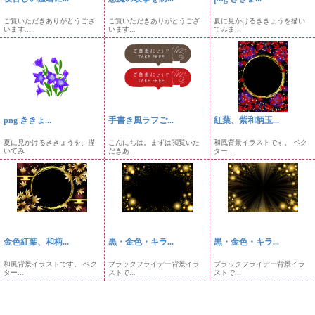
ご覧いただきありがとうござ
ご覧いただきありがとうござ
夏に見かけるききょうを描い
います...
います...
てみま...
png ききょ...
手書き風ラフご...
紅葉、紫和柄玉...
夏に見かけるききょうを、描
こんにちは。まずは閲覧いた
和風背景イラストです。 ベク
いてみ...
だきあ...
ター...
金色紅葉、和柄...
黒・金色・キラ...
黒・金色・キラ...
和風背景イラストです。 ベク
ブラックフライデー背景イラ
ブラックフライデー背景イラ
ター...
ストで...
ストで...