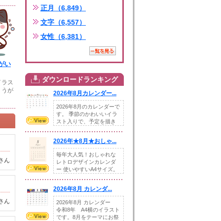
正月（6,849）
文字（6,557）
女性（6,381）
がい
ダウンロードランキング
イラス
。うが
2026年8月カレンダー...
2026年8月のカレンダーで
す。 季節のかわいいイラ
スト入りで、予定を描き
込めるスペ...
2026年★8月★おしゃ...
毎年大人気！おしゃれな
さん
レトロデザインカレンダ
ー 使いやすいA4サイズ。
illust...
2026年8月 カレンダ...
さん
2026年8月 カレンダー
令和8年 A4横のイラスト
です。8月をテーマにお祭