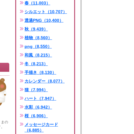
春（11,003）
シルエット（10,707）
透過PNG（10,400）
秋（9,439）
植物（8,560）
png（8,550）
和風（8,215）
冬（8,213）
手描き（8,130）
カレンダー（8,077）
猫（7,994）
ハート（7,947）
水彩（6,942）
桜（6,906）
くまの
メッセージカード
す。
（6,885）