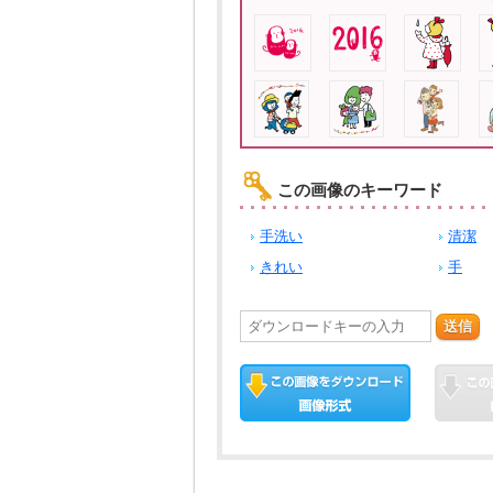
この画像のキーワード
手洗い
清潔
きれい
手
送信