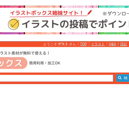
ようこそ
ゲスト
さん
TOP
イラスト
Q&A
日記