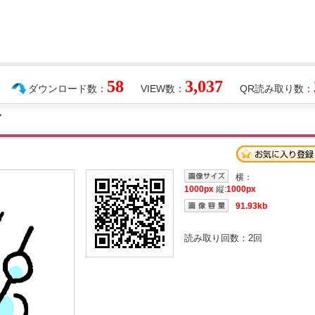
58
3,037
ダウンロード数：
VIEW数：
QR読み取り数：
ズ
横：
1000px
縦:
1000px
91.93kb
読み取り回数：
2
回