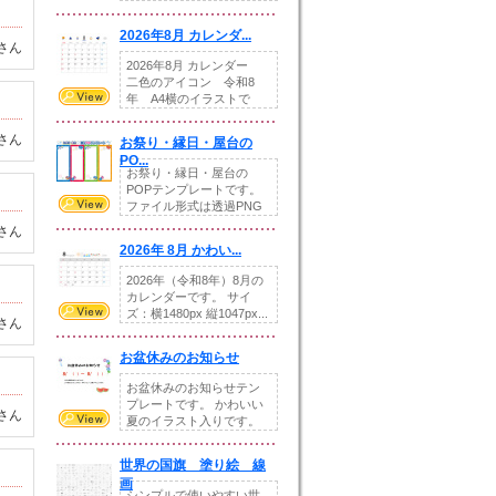
りの提...
2026年8月 カレンダ...
さん
2026年8月 カレンダー
二色のアイコン 令和8
年 A4横のイラストで
す。8月をテ...
さん
お祭り・縁日・屋台の
PO...
お祭り・縁日・屋台の
POPテンプレートです。
ファイル形式は透過PNG
です。---太め...
さん
2026年 8月 かわい...
2026年（令和8年）8月の
カレンダーです。 サイ
ズ：横1480px 縦1047px...
さん
お盆休みのお知らせ
お盆休みのお知らせテン
プレートです。 かわいい
さん
夏のイラスト入りです。
休業日の日付けを...
世界の国旗 塗り絵 線
画
シンプルで使いやすい世