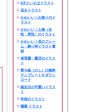
6月といえばイラスト
花火イラスト
かわいい！お祭りのイ
ラスト
かわいい！人物（女
性・男性）のイラスト
かわいい！花のフレー
ム・飾り枠イラスト素
材
保育園・園児のイラス
ト
熨斗紙（のし）の無料
テンプレートをダウン
ロード
誕生日の可愛いイラス
ト
学校のイラスト
職業 イラスト