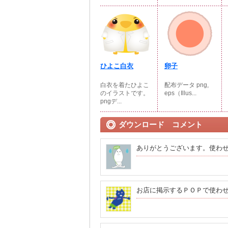
ひよこ白衣
卵子
白衣を着たひよこ
配布データ png,
のイラストです。
eps（Illus...
pngデ...
ダウンロード コメント
ありがとうございます。使わ
お店に掲示するＰＯＰで使わ