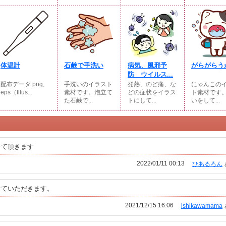
体温計
石鹸で手洗い
病気、風邪予
がらがらう
防 ウイルス...
配布データ png,
手洗いのイラスト
発熱、のど痛、な
にゃんこの
eps（Illus...
素材です。泡立て
どの症状をイラス
ト素材です
た石鹸で...
トにして...
いをして...
せて頂きます
2022/01/11 00:13
ひあるろん
せていただきます。
2021/12/15 16:06
ishikawamama