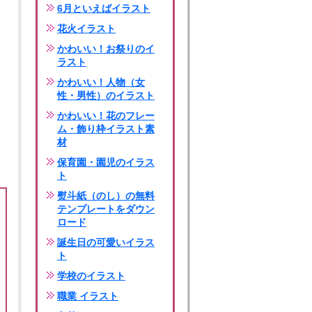
6月といえばイラスト
花火イラスト
かわいい！お祭りのイ
ラスト
かわいい！人物（女
性・男性）のイラスト
かわいい！花のフレー
ム・飾り枠イラスト素
材
保育園・園児のイラス
ト
熨斗紙（のし）の無料
テンプレートをダウン
ロード
誕生日の可愛いイラス
ト
学校のイラスト
職業 イラスト