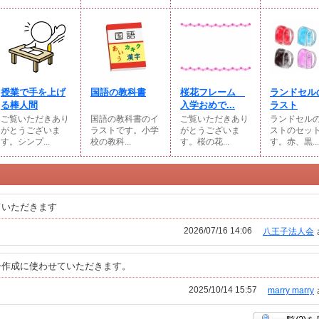
授業で手を上げ
国語の教科書
桜花フレーム
ランドセル
る棒人間
入学おめで...
ラスト
ご覧いただきあり
国語の教科書のイ
ご覧いただきあり
ランドセル
がとうございま
ラストです。小学
がとうございま
ストのセッ
す。シンプ...
校の教科...
す。桜の花...
す。赤、黒...
ていただきます
2026/07/16 14:06
八王子法人会
シ作成に使わせていただきます。
2025/10/14 15:57
marry marry