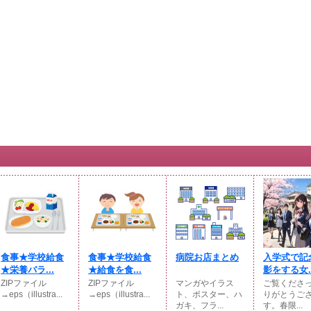
食事★学校給食
食事★学校給食
病院お店まとめ
入学式で記
★栄養バラ...
★給食を食...
影をする女..
ZIPファイル
ZIPファイル
マンガやイラス
ご覧くださ
→eps（illustra...
→eps（illustra...
ト、ポスター、ハ
りがとうご
ガキ、フラ...
す。春限...