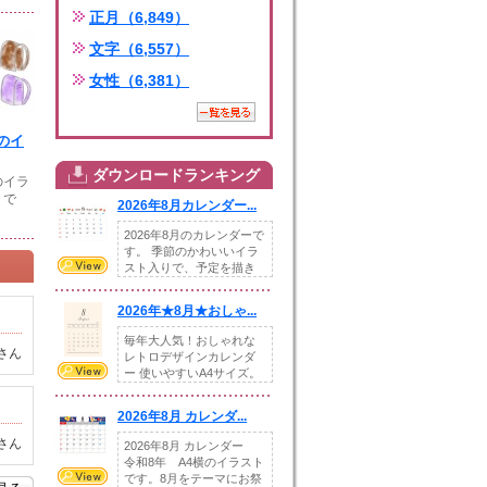
正月（6,849）
文字（6,557）
女性（6,381）
のイ
ダウンロードランキング
のイラ
トで
2026年8月カレンダー...
2026年8月のカレンダーで
す。 季節のかわいいイラ
スト入りで、予定を描き
込めるスペ...
2026年★8月★おしゃ...
毎年大人気！おしゃれな
さん
レトロデザインカレンダ
ー 使いやすいA4サイズ。
illust...
2026年8月 カレンダ...
さん
2026年8月 カレンダー
令和8年 A4横のイラスト
です。8月をテーマにお祭