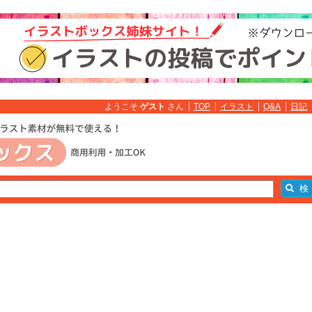
ようこそ
ゲスト
さん
TOP
イラスト
Q&A
日記