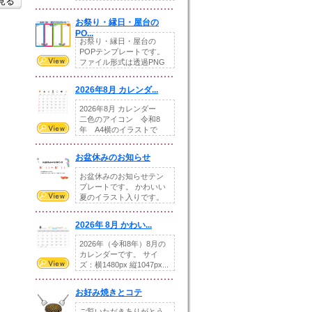
を見る
りの提...
お祭り・縁日・屋台の
PO...
お祭り・縁日・屋台の
POPテンプレートです。
ファイル形式は透過PNG
です。---太め...
2026年8月 カレンダ...
2026年8月 カレンダー
二色のアイコン 令和8
年 A4横のイラストで
す。8月をテ...
お盆休みのお知らせ
お盆休みのお知らせテン
プレートです。 かわいい
夏のイラスト入りです。
休業日の日付けを...
2026年 8月 かわい...
2026年（令和8年）8月の
カレンダーです。 サイ
ズ：横1480px 縦1047px...
お好み焼きとコテ
ご覧いただきありがとう