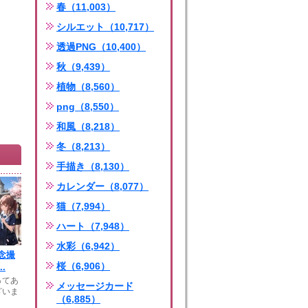
春（11,003）
シルエット（10,717）
透過PNG（10,400）
秋（9,439）
植物（8,560）
png（8,550）
和風（8,218）
冬（8,213）
手描き（8,130）
カレンダー（8,077）
猫（7,994）
ハート（7,948）
水彩（6,942）
念撮
桜（6,906）
.
ってあ
メッセージカード
ざいま
（6,885）