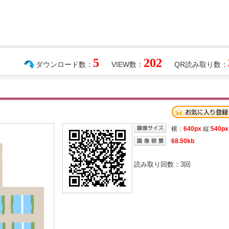
5
202
ダウンロード数：
VIEW数：
QR読み取り数：
横：
640px
縦:
540px
68.50kb
読み取り回数：
3
回